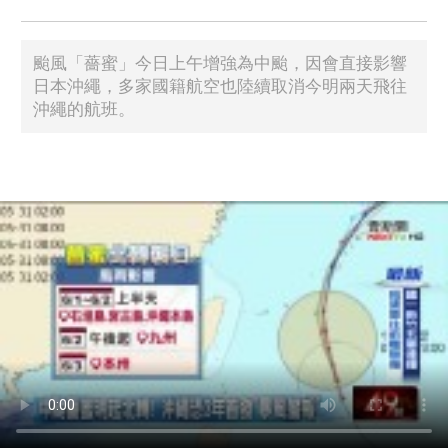
颱風「薔蜜」今日上午增強為中颱，因會直接影響
日本沖繩，多家國籍航空也陸續取消今明兩天飛往
沖繩的航班。