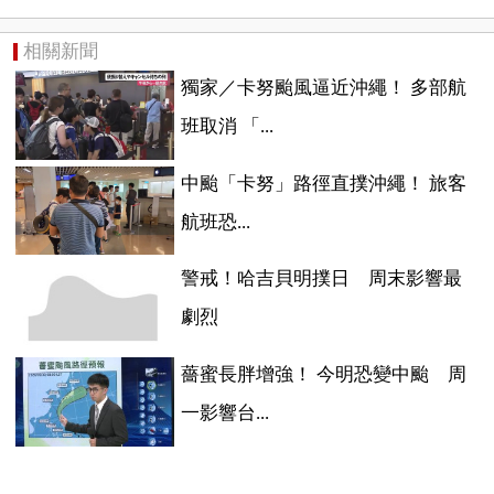
相關新聞
獨家／卡努颱風逼近沖繩！ 多部航
班取消 「...
​中颱「卡努」路徑直撲沖繩！ 旅客
航班恐...
警戒！哈吉貝明撲日 周末影響最
劇烈
薔蜜長胖增強！ 今明恐變中颱 周
一影響台...