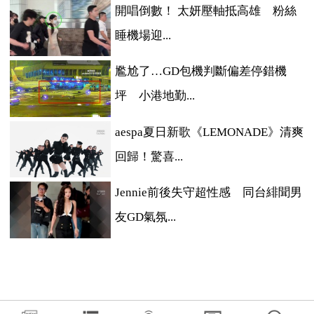
開唱倒數！ 太妍壓軸抵高雄 粉絲
睡機場迎...
尷尬了…GD包機判斷偏差停錯機
坪 小港地勤...
aespa夏日新歌《LEMONADE》清爽
回歸！驚喜...
Jennie前後失守超性感 同台緋聞男
友GD氣氛...