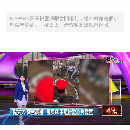
K-SPARK韓團拼盤演唱會開場前，場外就像是個小
型嘉年華會，「權太太」們齊聚高雄拍起合照。