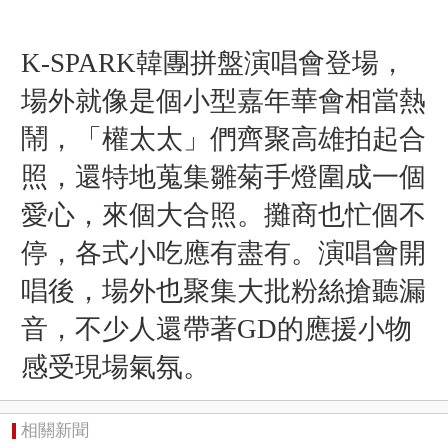
K-SPARK韓團拼盤演唱會登場，
場外就像是個小型嘉年華會相當
熱
鬧，「權太太」們齊聚高雄拍起合
照，還特地
蒐集
雛菊手燈圍成一個
愛心，
來個大合照
。
攤商也忙個不
停，各式小吃應有盡有。
演唱會開
唱後，場外也聚集大批粉絲搶聽漏
音，不少人還帶著GD的應援小物
感受現場氣氛。
相關新聞