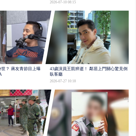
2026-07-10 08:15
世？ 蔣友青節目上曝：
43歲演員王凱猝逝！ 鄰居上門關心驚見倒
A
臥客廳
2026-07-27 10:18