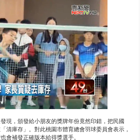
 「一鴨三吃」、「客家攪福」...
長發現，頒發給小朋友的獎牌年份竟然印錯，把民國
是在「清庫存」。對此桃園市體育總會羽球委員會表示，
續也會補發正確版本給得獎選手。