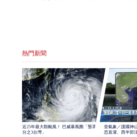
熱門新聞
近25年最大顆颱風！ 巴威暴風圈「壟罩4
壹氣象／護國神山
分之3台灣」
恐直灌、西半部