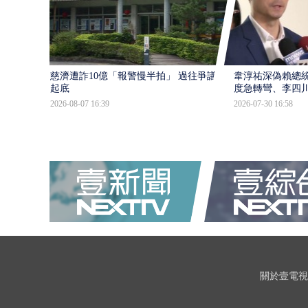
慈濟遭詐10億「報警慢半拍」 過往爭議遭
韋淳祐深偽賴總
起底
度急轉彎、李四
2026-08-07 16:39
2026-07-30 16:58
關於壹電視