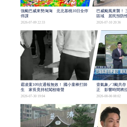
強颱巴威來勢洶洶 北北基桃10日全停班
巴威颱風來襲！ 
停課
區域 居民預防
2026-07-09 22:33
2026-07-10 20:36
霸凌案109次通報無效！ 國小童棒打師
壹氣象／3颱共存
生 家長竟持杖闖校嗆聲
正 影響時間將
2026-07-30 19:04
2026-08-06 08:02