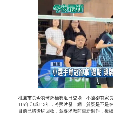
父親節限定！
Loaded
:
Unmute
52.34%
桃園市長盃羽球錦標賽近日登場，不過卻有家
115年印成113年，將照片發上網，質疑是不
目前已將獎牌回收，並要求廠商重新製作，後