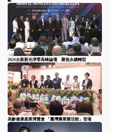
辭
2026台新新光淨零高峰論壇 聚焦永續轉型
高齡健康產業博覽會 「臺灣農業樂活館」登場