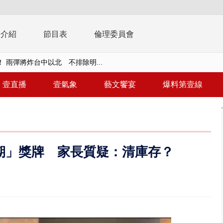
播介紹
節目表
倫理委員會
 雨彈將炸台中以北 不排除明...
取消！ 滯留旅客「拚手速」搶...
壹直播
壹氣象
藝文饗宴
爆料第壹線
園槍擊！ 14歲槍手開火釀多師...
%下架標準惹議 傳石崇良、姜至...
年！ 8／8見面會限40粉絲 YG大...
期」獎牌 家長質疑：清庫存？
」劇場版超人氣限量特典 粉絲排...
大逆轉！ 證實慈濟買BNT遭詐10...
t天花板崩落「鷹架倒塌」砸傷嬤 客...
10億！ 豪宅藏「9千萬鈔票磚、...