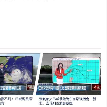
擋不到！ 巴威颱風環流
壹氣象／巴威發陸警仍有增強機會 新
注意
北、宜花列首波警戒區