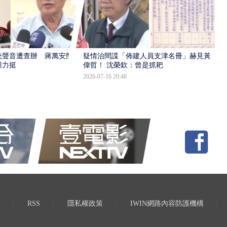
統聲音遭查辦 蔣萬安態
疑情治間諜「佈建人員支津名冊」赫見黃
川力挺
偉哲！ 沈榮欽：曾是抓耙
2026-07-16 20:48
RSS
隱私權政策
IWIN網路內容防護機構