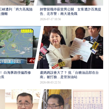
三峽遭列「坍方高風險」
帥警留職停薪當男公關 女客遭詐百萬提
性撤離
告、北市警：兩大過免職
2026-07-17 10:56
！ 白海豚路徑偏西修
盧媽媽誤會大了？ 批「台糖油品部在台
拉長
南」被打臉…是管加油站
2026-08-03 22:51