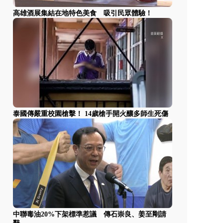
高雄酒展集結在地特色美食 吸引民眾體驗！
泰國傳嚴重校園槍擊！ 14歲槍手開火釀多師生死傷
中聯毒油20%下架標準惹議 傳石崇良、姜至剛請