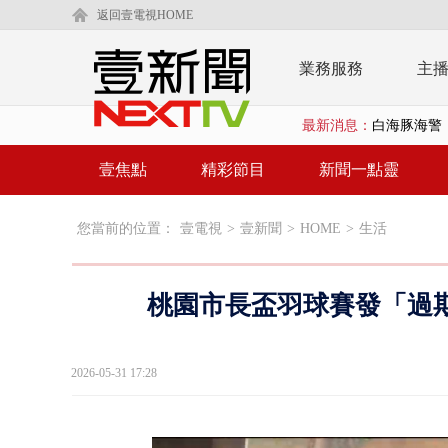
返回壹電視HOME
業務服務
主
最新消息：
白海豚海警！
沖繩機場航班
壹焦點
精彩節目
新聞一點靈
泰國傳嚴重校
您當前的位置：
壹電視
>
壹新聞
>
HOME
>
生活
中聯毒油20
BP出道10周
桃園市長盃羽球賽發「過
「吉伊卡哇
「疫苗採購」
2026-05-31 17:28
LaLapor
名律狠詐慈濟