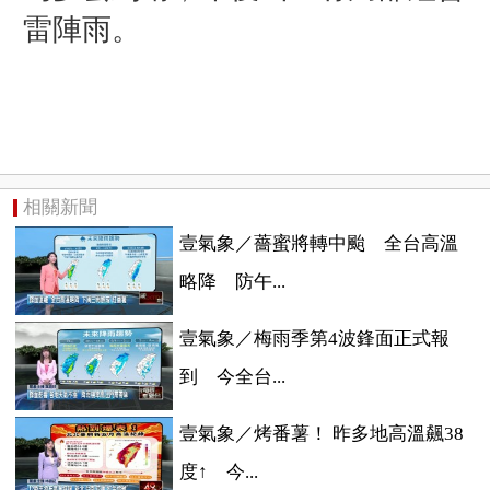
雷陣雨。
相關新聞
壹氣象／薔蜜將轉中颱 全台高溫
略降 防午...
壹氣象／梅雨季第4波鋒面正式報
到 今全台...
壹氣象／烤番薯！ 昨多地高溫飆38
度↑ 今...