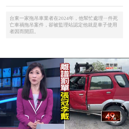
台東一家拖吊車業者在2024年，他幫忙處理ㄧ件死
亡車禍拖吊案件，卻被監理站認定他就是車子使用
者因而開罰。