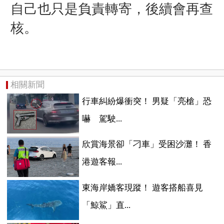
自己也只是負責轉寄，後續會再查
核。
相關新聞
行車糾紛爆衝突！ 男疑「亮槍」恐
嚇 駕駛...
欣賞海景卻「刁車」受困沙灘！ 香
港遊客報...
東海岸嬌客現蹤！ 遊客搭船喜見
「鯨鯊」直...