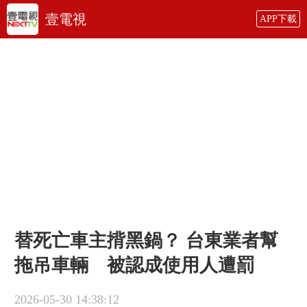
壹電視
APP下載
替死亡車主揹黑鍋？ 台東業者幫
拖吊車輛 被認成使用人遭罰
2026-05-30 14:38:12