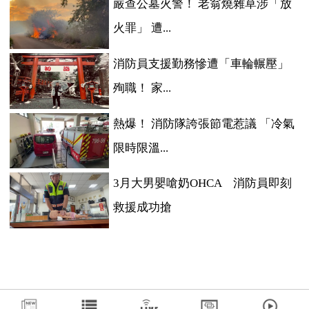
嚴查公墓火警！ 老翁燒雜草涉「放
火罪」 遭...
消防員支援勤務慘遭「車輪輾壓」
殉職！ 家...
熱爆！ 消防隊誇張節電惹議 「冷氣
限時限溫...
3月大男嬰嗆奶OHCA 消防員即刻
救援成功搶