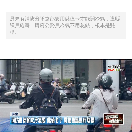
屏東有消防分隊竟然要用儲值卡才能開冷氣，遭縣
議員砲轟，縣府公務員冷氣不用花錢，根本是雙
標。