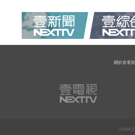
關於壹電視
©Next 