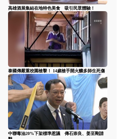
高雄酒展集結在地特色美食 吸引民眾體驗！
泰國傳嚴重校園槍擊！ 14歲槍手開火釀多師生死傷
中聯毒油20%下架標準惹議 傳石崇良、姜至剛請