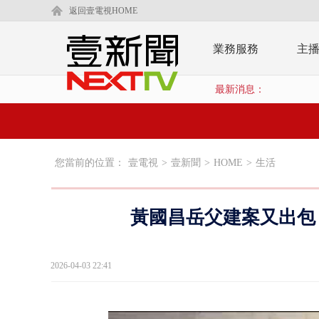
返回壹電視HOME
業務服務
主
最新消息：
您當前的位置：
壹電視
>
壹新聞
>
HOME
>
生活
黃國昌岳父建案又出包
2026-04-03 22:41