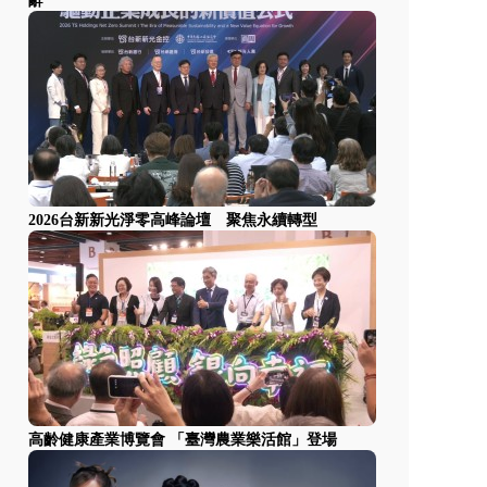
辭
2026台新新光淨零高峰論壇 聚焦永續轉型
高齡健康產業博覽會 「臺灣農業樂活館」登場