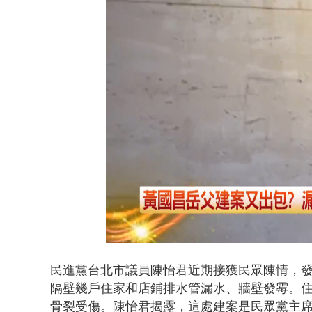
Loaded
:
Unmute
35.16%
民進黨台北市議員陳怡君近期接獲民眾陳情，
隔壁幾戶住家和店鋪排水管漏水、牆壁發霉。
骨裂受傷。陳怡君揭露，這處建案是民眾黨主席