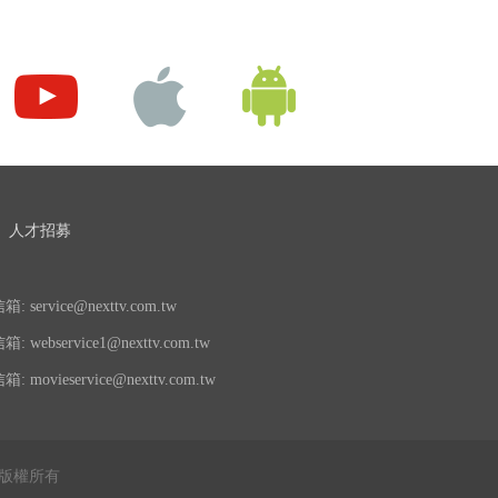
人才招募
 service@nexttv.com.tw
 webservice1@nexttv.com.tw
 movieservice@nexttv.com.tw
公司 版權所有