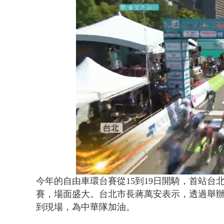
BP出道10周
Loaded
:
Unmute
55.85%
今年的自由車環台賽從15到19日開騎，首站台
賽，場面盛大。台北市長蔣萬安表示，透過舉
到現場，為中華隊加油。