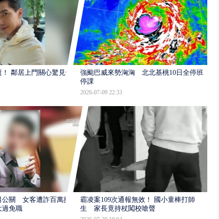
逝！ 鄰居上門關心驚見倒
強颱巴威來勢洶洶 北北基桃10日全停班
停課
2026-07-09 22:33
男公關 女客遭詐百萬提
霸凌案109次通報無效！ 國小童棒打師
大過免職
生 家長竟持杖闖校嗆聲