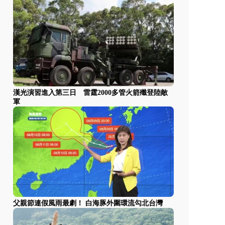
漢光演習進入第三日 雷霆2000多管火箭殲登陸敵
軍
父親節連假風雨最劇！ 白海豚外圍環流勾北台灣