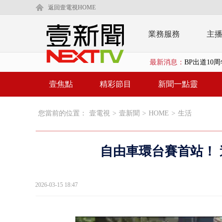
返回壹電視HOME
業務服務
主
最新消息：
「吉伊卡哇
又毒駕！ 男
壹焦點
精彩節目
新聞一點靈
漢光演習第4
您當前的位置：
壹電視
>
壹新聞
>
HOME
>
生活
蔣萬安為慈
慈濟遭詐10
自由車環台賽首站！ 
涉侵占7億！
壹氣象／白海
2026-03-15 18:47
泰國傳嚴重校
中聯毒油20