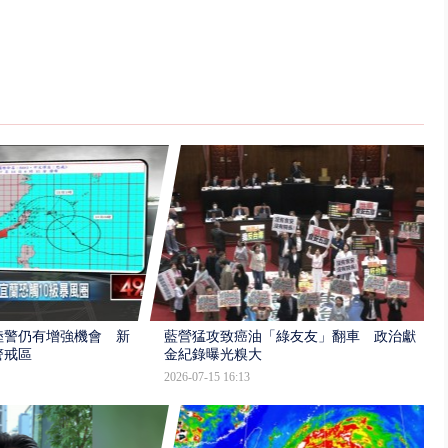
陸警仍有增強機會 新
藍營猛攻致癌油「綠友友」翻車 政治獻
警戒區
金紀錄曝光糗大
2026-07-15 16:13