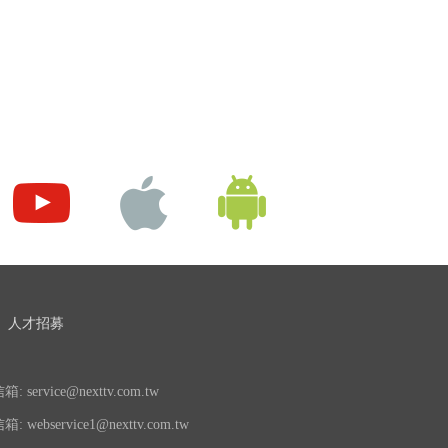
人才招募
 service@nexttv.com.tw
 webservice1@nexttv.com.tw