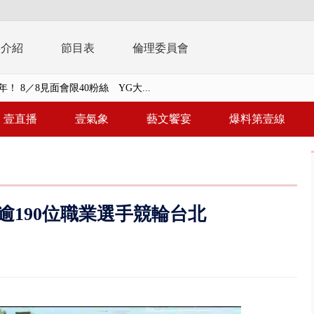
播介紹
節目表
倫理委員會
」劇場版超人氣限量特典 粉絲排...
子撞車拒檢「油門一催」警察狂...
壹直播
壹氣象
藝文饗宴
爆料第壹線
天 海軍近岸防禦演練 賴總統...
濟疫苗轟中央 謝金河：顛倒黑白...
.6億未提告 網友炸鍋：財報怎過...
逾190位職業選手競輪台北
 兆基前董被收押 寄居蟹負責人...
豚颱風龜速前進！ 周末兩天降...
園槍擊！ 14歲槍手開火釀多師...
%下架標準惹議 傳石崇良、姜至...