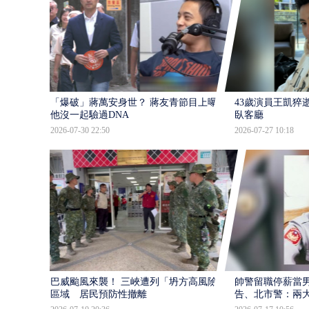
「爆破」蔣萬安身世？ 蔣友青節目上曝：
43歲演員王凱猝
他沒一起驗過DNA
臥客廳
2026-07-30 22:50
2026-07-27 10:18
巴威颱風來襲！ 三峽遭列「坍方高風險」
帥警留職停薪當
區域 居民預防性撤離
告、北市警：兩