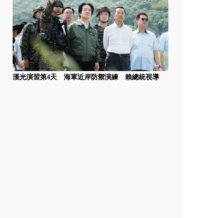
漢光演習第4天 海軍近岸防禦演練 賴總統視導