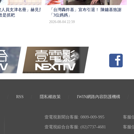
建人員支津名冊」赫見黃
「台灣轟炸基」宣布引退！ 陳鏞基致謝
曾是抓耙
「3位媽媽」
2026-08-04 22:59
RSS
隱私權政策
IWIN網路內容防護機構
壹電視新聞台客服: 0809-009-995
客服信箱:
壹電視綜合台客服: (02)7737-4681
客服信箱: