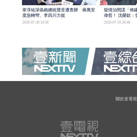
韋淳祐深偽賴總統聲音遭查辦 蔣萬安態
疑情治間諜「佈
度急轉彎、李四川力挺
偉哲！ 沈榮欽：
2026-07-30 16:58
2026-07-16 20:48
關於壹電視