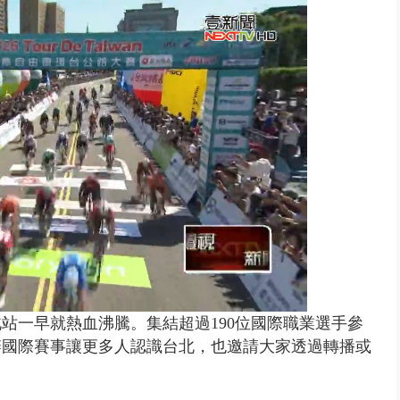
年！ 8／8見面會限40粉絲 YG大...
北站一早就熱血沸騰。集結超過190位國際職業選手參
辦國際賽事讓更多人認識台北，也邀請大家透過轉播或