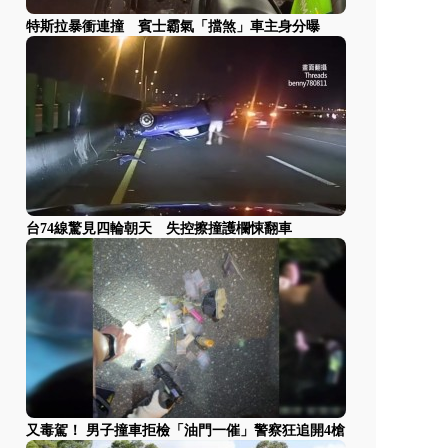
特斯拉暴衝連撞 賓士霸氣「擋煞」車主身分曝
台74線驚見四輪朝天 失控擦撞護欄悚翻車
又毒駕！ 男子撞車拒檢「油門一催」警察狂追開4槍