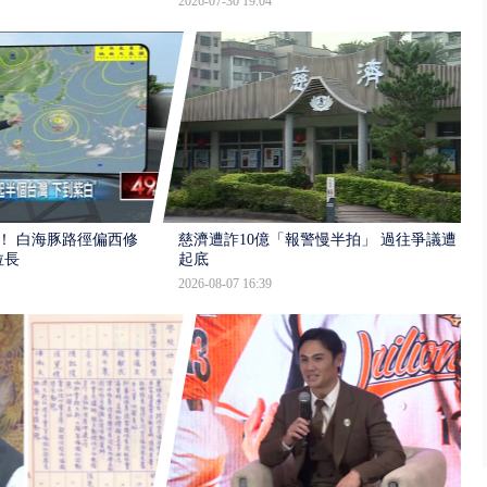
2026-07-30 19:04
！ 白海豚路徑偏西修
慈濟遭詐10億「報警慢半拍」 過往爭議遭
拉長
起底
2026-08-07 16:39