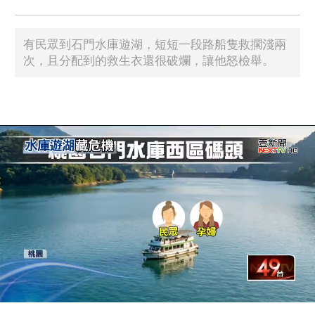
有民眾到石門水庫遊湖，短短一段路船隻救擱淺兩
次，且分配到的救生衣還很破爛，讓他怒檢舉。