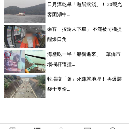
日月潭乾旱「遊艇擱淺」！ 20觀光
客困湖中...
乘客「按鈴未下車」 不滿被司機提
醒爆口角
海產吃一半「船衝進來」 華僑市
場欄杆遭撞...
牧場疫「禽」死雞就地埋！ 再爆裝
袋千隻偷...