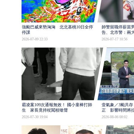
強颱巴威來勢洶洶 北北基桃10日全停班
帥警留職停薪當
停課
告、北市警：兩
2026-07-09 22:33
2026-07-17 10:56
霸凌案109次通報無效！ 國小童棒打師
壹氣象／3颱共存
生 家長竟持杖闖校嗆聲
正 影響時間將
2026-07-30 19:04
2026-08-06 08:02