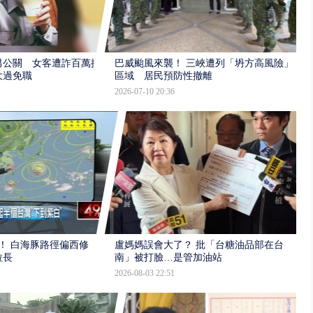
男公關 女客遭詐百萬提
巴威颱風來襲！ 三峽遭列「坍方高風險」
大過免職
區域 居民預防性撤離
2026-07-10 20:36
！ 白海豚路徑偏西修
盧媽媽誤會大了？ 批「台糖油品部在台
拉長
南」被打臉…是管加油站
2026-08-03 22:51