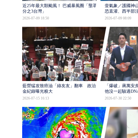
近25年最大顆颱風！ 巴威暴風圈「壟罩4
壹氣象／護國神山
分之3台灣」
恐直灌、西半部
2026-07-09 18:50
2026-07-09 08:09
藍營猛攻致癌油「綠友友」翻車 政治獻
「爆破」蔣萬安身
金紀錄曝光糗大
他沒一起驗過DN
2026-07-15 16:13
2026-07-30 22:50