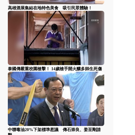
高雄酒展集結在地特色美食 吸引民眾體驗！
泰國傳嚴重校園槍擊！ 14歲槍手開火釀多師生死傷
中聯毒油20%下架標準惹議 傳石崇良、姜至剛請