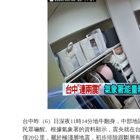
Loaded
:
Unmute
40.67%
台中昨（6）日深夜11時14分地牛翻身，中部
民眾嚇醒。根據氣象署的資料顯示，震央就在
僅20公里，屬於極淺層地震，初步排除跟斷層