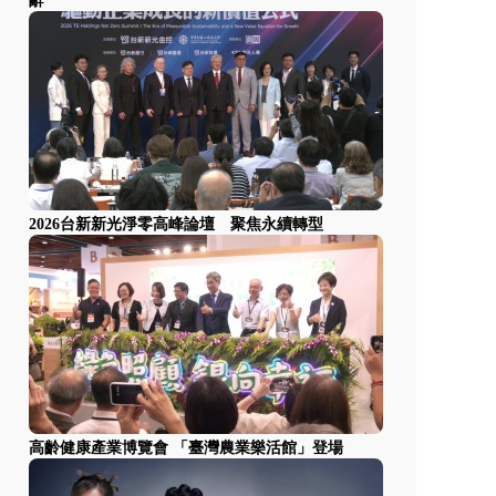
辭
2026台新新光淨零高峰論壇 聚焦永續轉型
高齡健康產業博覽會 「臺灣農業樂活館」登場