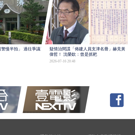
報警慢半拍」 過往爭議遭
疑情治間諜「佈建人員支津名冊」赫見黃
偉哲！ 沈榮欽：曾是抓耙
2026-07-16 20:48