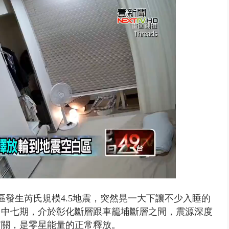
地區發生芮氏規模4.5地震，突然晃一大下讓不少入睡的
台中七期，介於彰化斷層跟車籠埔斷層之間，震源深度
有關，是零星能量的正常釋放。