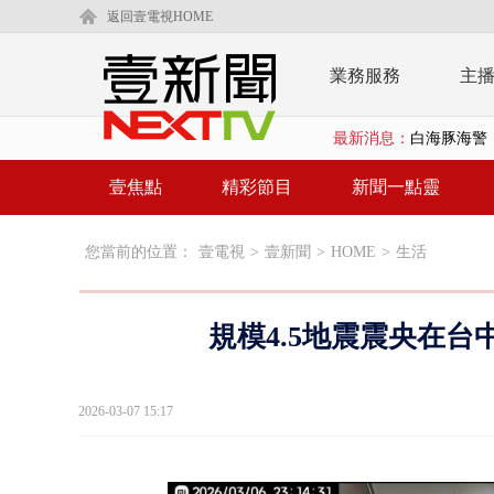
返回壹電視HOME
業務服務
主
白海豚海警！
最新消息：
沖繩機場航班
泰國傳嚴重校
壹焦點
精彩節目
新聞一點靈
中聯毒油20
您當前的位置：
壹電視
>
壹新聞
>
HOME
>
生活
BP出道10周
「吉伊卡哇
規模4.5地震震央在台
「疫苗採購」
LaLapor
2026-03-07 15:17
名律狠詐慈濟
父親節限定！