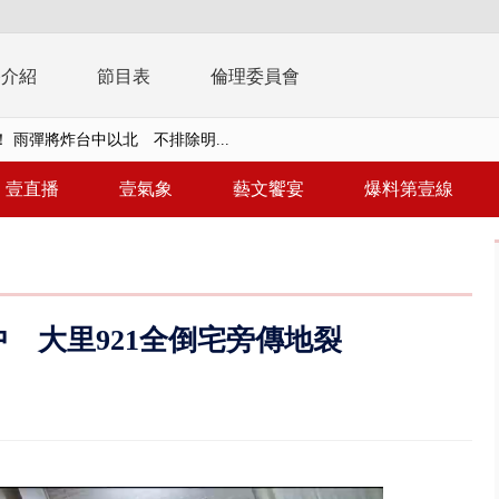
播介紹
節目表
倫理委員會
 雨彈將炸台中以北 不排除明...
取消！ 滯留旅客「拚手速」搶...
園槍擊！ 14歲槍手開火釀多師...
壹直播
壹氣象
藝文饗宴
爆料第壹線
%下架標準惹議 傳石崇良、姜至...
年！ 8／8見面會限40粉絲 YG大...
」劇場版超人氣限量特典 粉絲排...
中 大里921全倒宅旁傳地裂
大逆轉！ 證實慈濟買BNT遭詐10...
t天花板崩落「鷹架倒塌」砸傷嬤 客...
10億！ 豪宅藏「9千萬鈔票磚、...
 「一鴨三吃」、「客家攪福」...