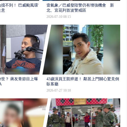
擋不到！ 巴威颱風環流
壹氣象／巴威發陸警仍有增強機會 新
注意
北、宜花列首波警戒區
2026-07-10 08:15
世？ 蔣友青節目上曝：
43歲演員王凱猝逝！ 鄰居上門關心驚見倒
A
臥客廳
2026-07-27 10:18