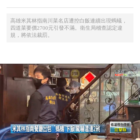
高雄米其林指南川菜名店遭控白飯連續出現螞蟻，
四道菜要價2700元引發不滿。衛生局稽查認定違
規，將依法裁罰。