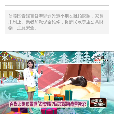
信義區貴婦百貨聖誕造景遭小朋友跳拍踩踏，家長
未制止。業者加派保全維修，提醒民眾尊重公共財
物，注意安全。