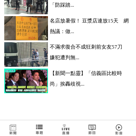
「防踩踏...
名店放暑假！ 豆漿店連放15天 網
熱議：做...
不滿求復合不成狂刺前女友57刀
嫌犯遭判無...
【新聞一點靈】「信義區比較時
尚」挨轟歧視...