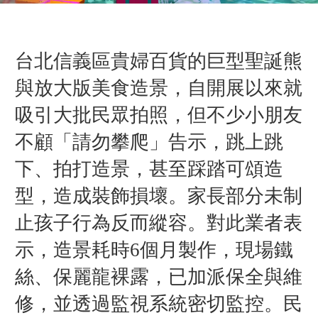
台北信義區貴婦百貨的巨型聖誕熊
與放大版美食造景，自開展以來就
吸引大批民眾拍照，但不少小朋友
不顧「請勿攀爬」告示，跳上跳
下、拍打造景，甚至踩踏可頌造
型，造成裝飾損壞。家長部分未制
止孩子行為反而縱容。對此業者表
示，造景耗時6個月製作，現場鐵
絲、保麗龍裸露，已加派保全與維
修，並透過監視系統密切監控。民