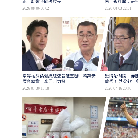
正 影響時間將拉長
南」被打臉…是
2026-08-06 08:02
2026-08-03 22:51
韋淳祐深偽賴總統聲音遭查辦 蔣萬安態
疑情治間諜「佈
度急轉彎、李四川力挺
偉哲！ 沈榮欽：
2026-07-30 16:58
2026-07-16 20:48