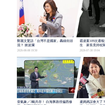
鄭麗文驚語「台灣不是國家」轟綠街頭混
霸凌案109次通
混？ 掀波瀾
生 家長竟持杖
2026-08-08 19:50
2026-07-30 19:04
壹氣象／3颱共存！ 白海豚路徑偏西修
盧媽媽誤會大了？