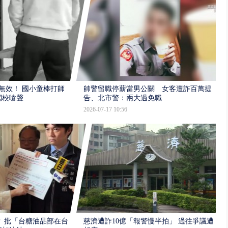
報無效！ 國小童棒打師
帥警留職停薪當男公關 女客遭詐百萬提
闖校嗆聲
告、北市警：兩大過免職
2026-07-17 10:56
 批「台糖油品部在台
慈濟遭詐10億「報警慢半拍」 過往爭議遭