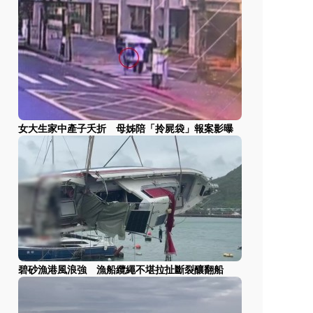
女大生家中產子夭折 母姊陪「拎屍袋」報案影曝
碧砂漁港風浪強 漁船纜繩不堪拉扯斷裂釀翻船