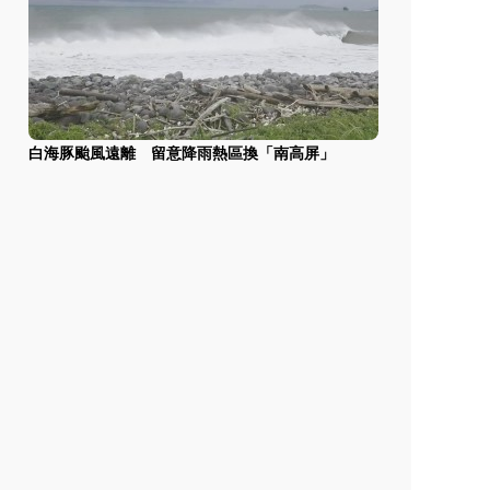
白海豚颱風遠離 留意降雨熱區換「南高屏」