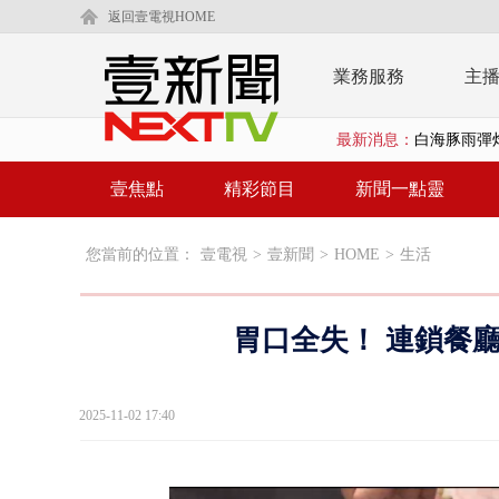
返回壹電視HOME
業務服務
主
最新消息：
白海豚雨彈炸
壹氣象／西北
壹焦點
精彩節目
新聞一點靈
漢光演練「防
您當前的位置：
壹電視
>
壹新聞
>
HOME
>
生活
漢光演習出槌
慈濟遭詐10
胃口全失！ 連鎖餐
白海豚挾暴雨
颱風亂金門航
2025-11-02 17:40
白海豚甩尾豪
白海豚沒放