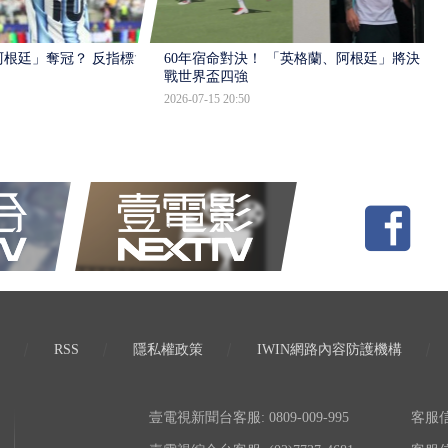
根廷」奪冠？ 反指標大
60年宿命對決！ 「英格蘭、阿根廷」將決
戰世界盃四強
2026-07-15 20:50
RSS
隱私權政策
IWIN網路內容防護機構
壹電視新聞台客服: 0809-009-995
客服信箱: