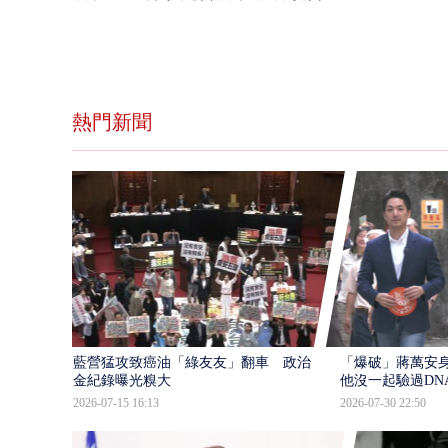
熱門新聞
藍營猛攻致癌油「綠友友」翻車 政治獻
「爆破」蔣萬安身
金紀錄曝光糗大
他沒一起驗過DN
2026-07-15 16:13
2026-07-30 22:50