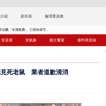
播介紹
節目表
倫理委員會
台釀「水漂效應」 三招自保可...
太平洋「三颱共舞」 昌鴻、琵...
壹直播
壹氣象
藝文饗宴
爆料第壹線
毒戰」模擬桃煉油廠遭襲！ 出...
！ 20多枚榴彈砲「掉彈」軍人...
億！ 綠要藍白道歉 柯文哲再罵...
廳見死老鼠 業者道歉清消
！ 中正紀念堂現「雨瀑階梯」 ...
班！ 候補返台等一整夜 翁暴...
雨炸新竹！ 市區積水、山區道...
假惹怨 蔣萬安挨轟稱「沒發陸警...