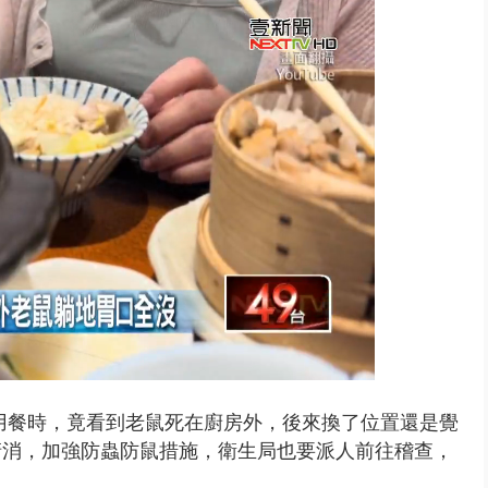
又吸毒逆向撞 小客車被撞爛駕駛...
用餐時，竟看到老鼠死在廚房外，後來換了位置還是覺
清消，加強防蟲防鼠措施，衛生局也要派人前往稽查，