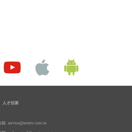
人才招募
 service@nexttv.com.tw