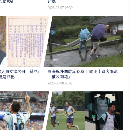
管加油站
起底
2026-08-07 16:39
建人員支津名冊」赫見黃
白海豚外圍環流發威！ 陽明山遊客雨傘
曾是抓耙
「被吹開花」
2026-08-08 20:42