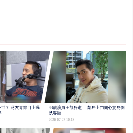
世？ 蔣友青節目上曝：
43歲演員王凱猝逝！ 鄰居上門關心驚見倒
A
臥客廳
2026-07-27 10:18