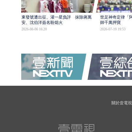
東發號遭出征、灌一星負評 抹除蔣萬
世足神奇定律「阿
安、沈伯洋簽名盼熄火
師千萬押寶
2026-08-06 16:20
2026-07-19 19:53
關於壹電視