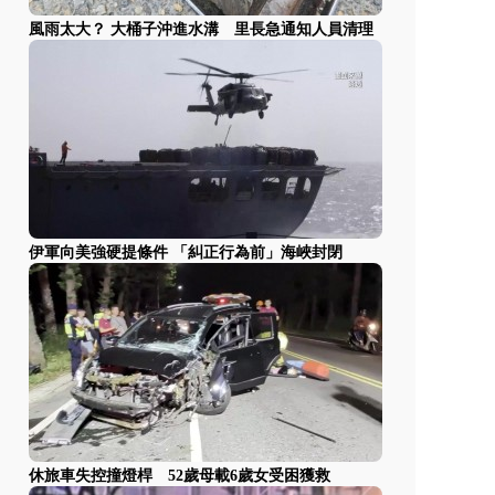
風雨太大？ 大桶子沖進水溝 里長急通知人員清理
伊軍向美強硬提條件 「糾正行為前」海峽封閉
休旅車失控撞燈桿 52歲母載6歲女受困獲救