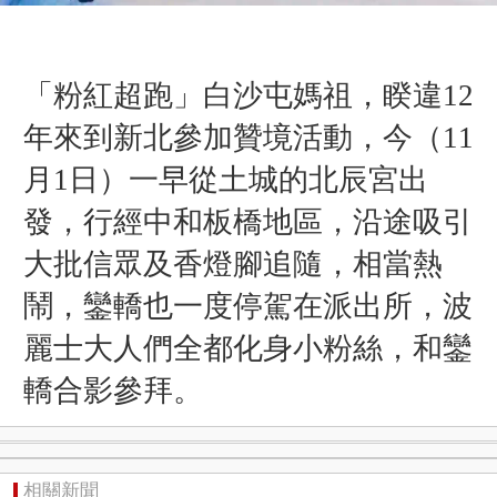
「粉紅超跑」白沙屯媽祖，睽違12
年來到新北參加贊境活動，今（11
月1日）一早從土城的北辰宮出
發，行經中和板橋地區，沿途吸引
大批信眾及香燈腳追隨，相當熱
鬧，鑾轎也一度停駕在派出所，波
麗士大人們全都化身小粉絲，和鑾
轎合影參拜。
相關新聞