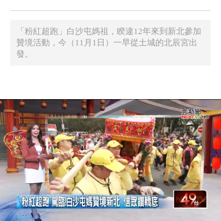
「粉紅超跑」白沙屯媽祖，睽違12年來到新北參加
贊境活動，今（11月1日）一早從土城的北辰宮出
發。