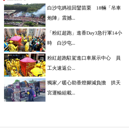
白沙屯媽祖回鑾苗栗 18輛「吊車
炮陣」震撼...
「粉紅超跑」進香Day3急行軍14小
時 白沙屯...
粉紅超跑駐駕進口車展示中心 員
工火速返公...
獨家／暖心助香燈腳減負擔 拱天
宮運輸組載...