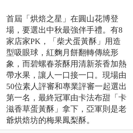
首屆「烘焙之星」在圓山花博登
場，要選出中秋最強伴手禮。有8
家店家PK，「柴犬蛋黃酥」用造
型吸眼球，紅麴月餅翻轉傳統形
象，而碧螺春茶酥用清新茶香加熱
帶水果，讓人一口接一口。現場由
50位素人評審和專業評審一起選出
第一名，最終冠軍由卡法布甜「卡
滋香草蛋黃酥」拿下，亞軍則是老
爺烘焙坊的梅果鳳梨酥。