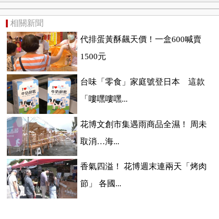
相關新聞
代排蛋黃酥飆天價！一盒600喊賣
1500元
台味「零食」家庭號登日本 這款
「嘍嘿嘍嘿...
花博文創市集遇雨商品全濕！ 周未
取消…海...
香氣四溢！ 花博週末連兩天「烤肉
節」 各國...