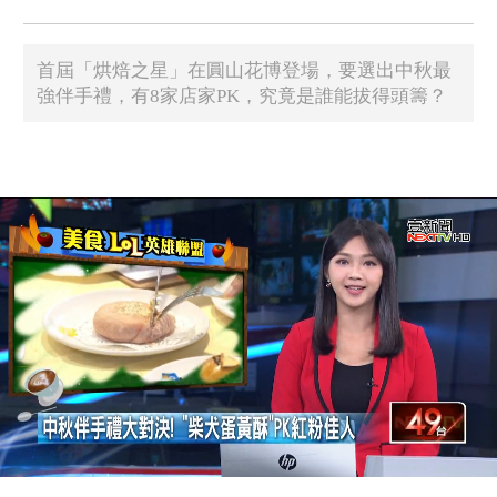
首屆「烘焙之星」在圓山花博登場，要選出中秋最
強伴手禮，有8家店家PK，究竟是誰能拔得頭籌？