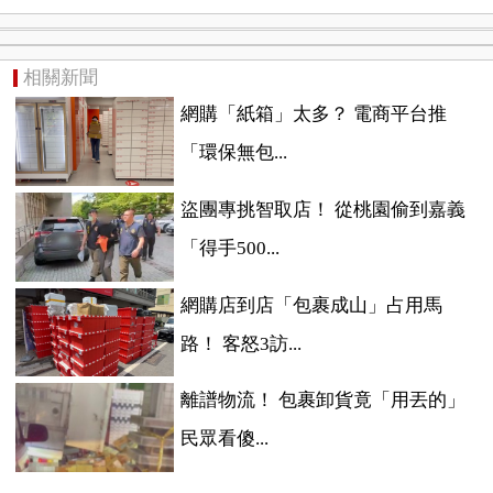
相關新聞
網購「紙箱」太多？ 電商平台推
「環保無包...
盜團專挑智取店！ 從桃園偷到嘉義
「得手500...
網購店到店「包裹成山」占用馬
路！ 客怒3訪...
離譜物流！ 包裹卸貨竟「用丟的」
民眾看傻...