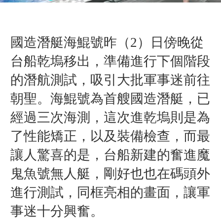
國造潛艇海鯤號昨（2）日傍晚從
台船乾塢移出，準備進行下個階段
的潛航測試，吸引大批軍事迷前往
朝聖。
海鯤號為首艘國造潛艇，
已
經過三次海測，
這次進乾塢則是為
了性能矯正，以及裝備檢查，
而最
讓人驚喜的是，台船
新建的奮進魔
鬼魚號無人艇
，剛好也也在碼頭外
進行測試，同框亮相的畫面，讓軍
事迷十分興奮。