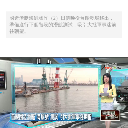
國造潛艇海鯤號昨（2）日傍晚從台船乾塢移出，
準備進行下個階段的潛航測試，吸引大批軍事迷前
往朝聖。