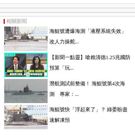
相關新聞
海鯤號遭爆海測「液壓系統失效」
改人力操舵...
【新聞一點靈】嗆賴清德1.25兆國防
預算「玩...
潛航測試前整備！ 海鯤號第4次海
測 專家：...
海鯤號快「浮起來了」？ 綠委盼盡
速解凍預