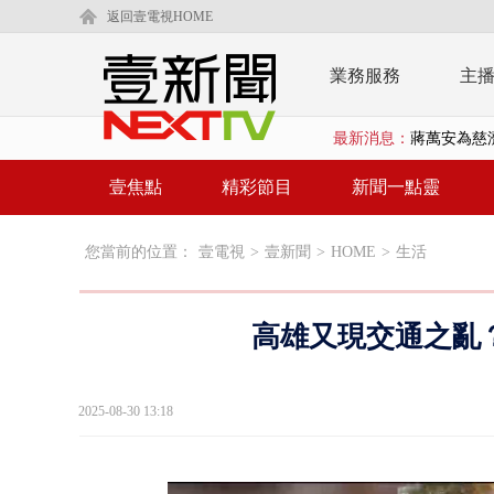
返回壹電視HOME
業務服務
主
蔣萬安為慈
最新消息：
柯文哲腳傷
壹焦點
精彩節目
新聞一點靈
金防部8小時
白海豚外圍環
您當前的位置：
壹電視
>
壹新聞
>
HOME
>
生活
鄭麗文驚語
高雄又現交通之亂？
在野黨推「
【新聞一點靈
2025-08-30 13:18
蔣萬安提「
又毒駕！ 男