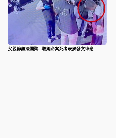
父親節無法團聚...殺媳命案死者表姊發文悼念