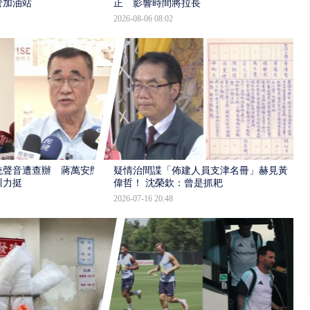
管加油站
正 影響時間將拉長
2026-08-06 08:02
統聲音遭查辦 蔣萬安態
疑情治間諜「佈建人員支津名冊」赫見黃
川力挺
偉哲！ 沈榮欽：曾是抓耙
2026-07-16 20:48