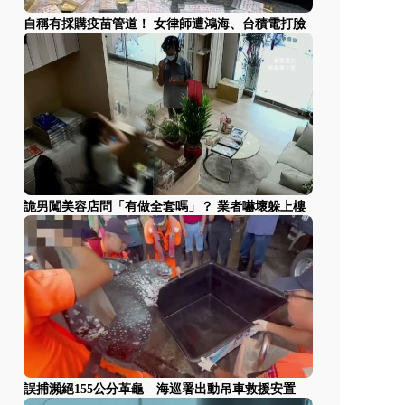
自稱有採購疫苗管道！ 女律師遭鴻海、台積電打臉
詭男闖美容店問「有做全套嗎」？ 業者嚇壞躲上樓
誤捕瀕絕155公分革龜 海巡署出動吊車救援安置