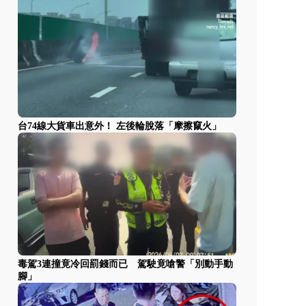
台74線大貨車出意外！ 左後輪脫落「摩擦竄火」
毒駕3連撞竟冷回罰錢而已 駕駛竟嗆警「別動手動
腳」