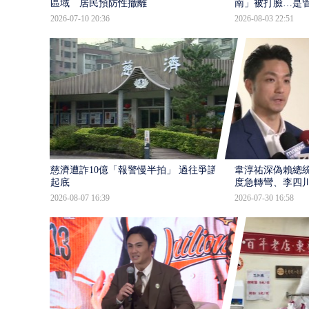
區域 居民預防性撤離
南」被打臉…是
2026-07-10 20:36
2026-08-03 22:51
慈濟遭詐10億「報警慢半拍」 過往爭議遭
韋淳祐深偽賴總
起底
度急轉彎、李四
2026-08-07 16:39
2026-07-30 16:58