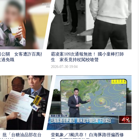
男公關 女客遭詐百萬提
霸凌案109次通報無效！ 國小童棒打師
大過免職
生 家長竟持杖闖校嗆聲
2026-07-30 19:04
 批「台糖油品部在台
壹氣象／3颱共存！ 白海豚路徑偏西修