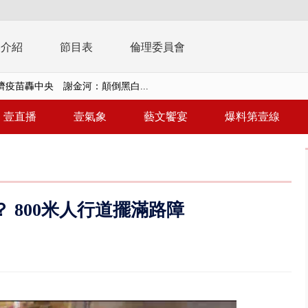
播介紹
節目表
倫理委員會
濟疫苗轟中央 謝金河：顛倒黑白...
復原神速 拄拐杖後竟能蹦蹦跳跳
壹直播
壹氣象
藝文饗宴
爆料第壹線
兩度實彈演練！ 中國藉颱風侵台...
流發威！ 陽明山遊客雨傘「被...
「台灣不是國家」轟綠街頭混混？...
 800米人行道擺滿路障
未來帳戶」三讀 行政院：編預算...
】慈濟遭詐10.6億未提告 網友...
南有大安森林公園、北有榮星」周...
子撞車拒檢「油門一催」警察狂...