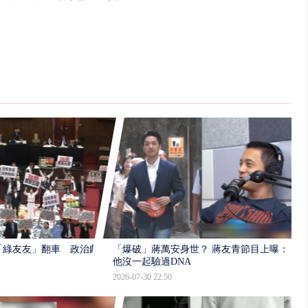
「綠友友」翻車 政治獻
「爆破」蔣萬安身世？ 蔣友青節目上曝：
他沒一起驗過DNA
2026-07-30 22:50