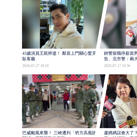
43歲演員王凱猝逝！ 鄰居上門關心驚見倒
帥警留職停薪當
臥客廳
告、北市警：兩
2026-07-27 10:18
2026-07-17 10:56
巴威颱風來襲！ 三峽遭列「坍方高風險」
盧媽媽誤會大了？