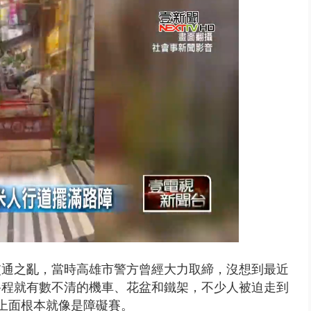
天 海軍近岸防禦演練 賴總統...
d
:
%
交通之亂，當時高雄市警方曾經大力取締，沒想到最近
路程就有數不清的機車、花盆和鐵架，不少人
被迫走到
在上面根本就像是障礙賽。