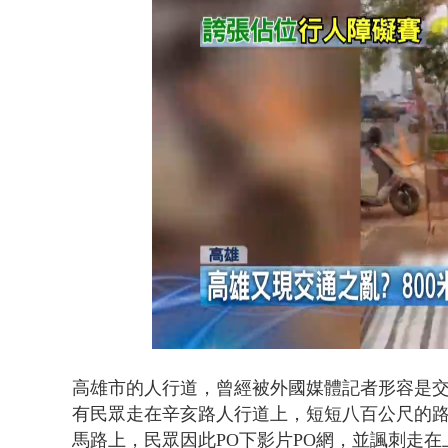
漢光演習第4
Loade
Unmute
77.57
高雄市的人行道，曾經被外國媒體記者形容是
有民眾走在辛亥路人行道上，短短八百公尺的
馬路上，民眾
因此PO下影片PO網，並諷刺走