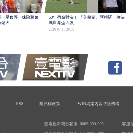
灌一星負評 抹除蔣萬
60年宿命對決！ 「英格蘭、阿根廷」將決
盼熄火
戰世界盃四強
2026-07-15 20:50
RSS
隱私權政策
IWIN網路內容防護機構
壹電視新聞台客服: 0809-009-995
客服信箱: