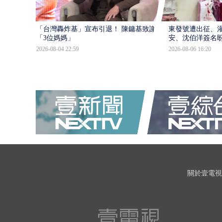
「台灣轟炸基」宣布引退！ 陳鏞基致謝
東發號遭出征、
「3位媽媽」
安、沈伯洋簽名
2026-08-04 22:59
2026-08-06 16:20
關於壹電視