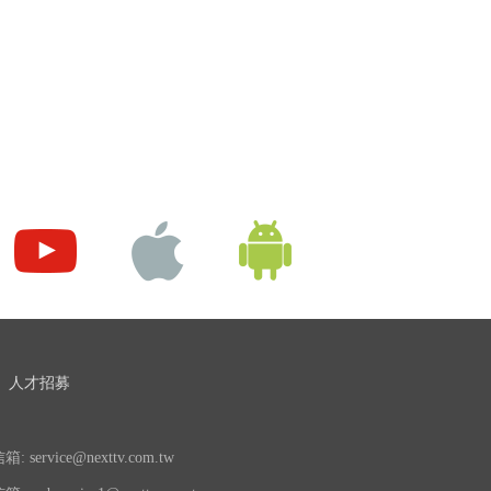
人才招募
 service@nexttv.com.tw