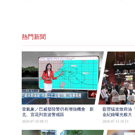
熱門新聞
壹氣象／巴威發陸警仍有增強機會 新
藍營猛攻致癌油
北、宜花列首波警戒區
金紀錄曝光糗大
2026-07-10 08:15
2026-07-15 16:13