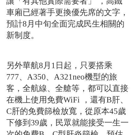
讓「有其他實際需要者」 ，
高鐵
車廂已經著手更換優先席的文字，
預計8月中旬全面完成民生相關的
新制度。
另外
華航8月1日
起，
只要搭乘
777、A350、A321neo機型的旅
客，
全航線、全艙等，
都可以直接
在機上
使用免費WiFi ，
還有
B肝、
C肝的免費篩檢放寬，
從原本45歲
下修到39歲，民眾
就能接受一生一
次的免費B、C型肝炎篩檢，
預估