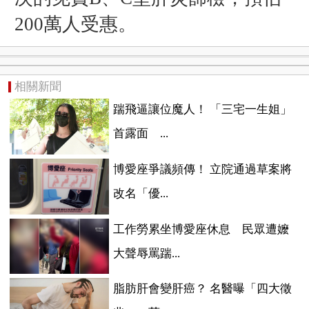
200萬人受惠。
相關新聞
踹飛逼讓位魔人！ 「三宅一生姐」
首露面 ...
博愛座爭議頻傳！ 立院通過草案將
改名「優...
工作勞累坐博愛座休息 民眾遭嬤
大聲辱罵踹...
脂肪肝會變肝癌？ 名醫曝「四大徵