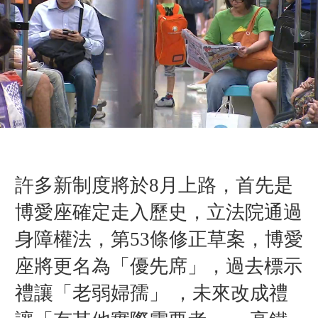
許多新制度將於8月上路，
首先是
博愛座確定走入歷史，
立法院通過
身障權法，
第53條修正草案，
博愛
座將更名為「優先席」，過去標示
禮讓「老弱婦孺」 ，
未來改成禮