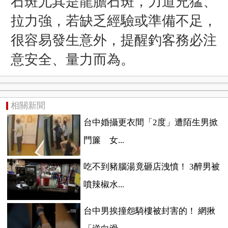
石斑尤其是龍膽石斑，力道兇猛、
拉力強，若缺乏經驗或準備不足，
很容易發生意外，提醒釣客務必注
意安全、量力而為。
相關新聞
台中婚攝更衣間「2度」遭陌生男掀
門簾 女...
吃不到豬腦湯竟砸店洩憤！ 3醉男被
噴辣椒水...
台中男挨撞怨騎樓被封害的！ 網揪