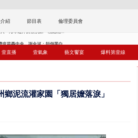
播介紹
節目表
倫理委員會
濟疫苗轟中央 謝金河：顛倒黑白...
復原神速 拄拐杖後竟能蹦蹦跳跳
壹直播
壹氣象
藝文饗宴
爆料第壹線
兩度實彈演練！ 中國藉颱風侵台...
流發威！ 陽明山遊客雨傘「被...
「台灣不是國家」轟綠街頭混混？...
州鄉泥流灌家園「獨居嬤落淚」
未來帳戶」三讀 行政院：編預算...
】慈濟遭詐10.6億未提告 網友...
南有大安森林公園、北有榮星」周...
子撞車拒檢「油門一催」警察狂...