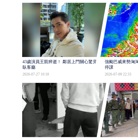
43歲演員王凱猝逝！ 鄰居上門關心驚見倒
強颱巴威來勢洶洶
臥客廳
停課
2026-07-27 10:18
2026-07-09 22:33