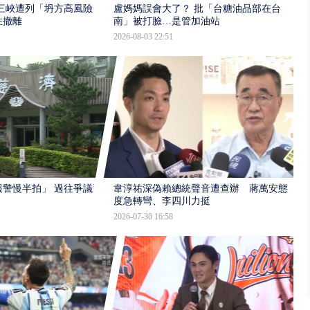
三峽遭列「坍方高風險」
盧媽媽誤會大了？ 批「台糖油品部在台
性撤離
南」被打臉…是管加油站
2026-08-03 22:51
報警慢半拍」 過往爭議遭
韋淳祐深偽賴總統聲音遭查辦 蔣萬安態
度急轉彎、李四川力挺
2026-07-30 16:58