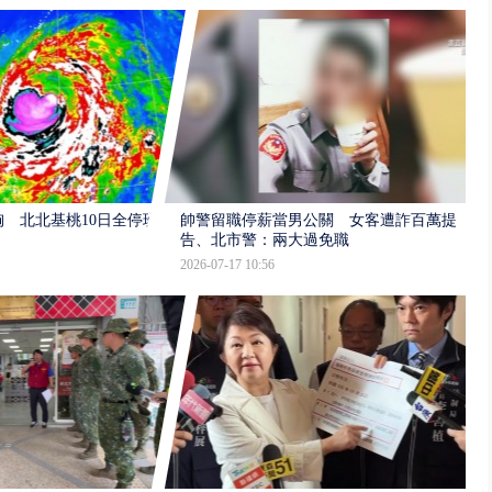
 北北基桃10日全停班
帥警留職停薪當男公關 女客遭詐百萬提
告、北市警：兩大過免職
2026-07-17 10:56