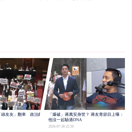
「綠友友」翻車 政治獻
「爆破」蔣萬安身世？ 蔣友青節目上曝：
他沒一起驗過DNA
2026-07-30 22:50