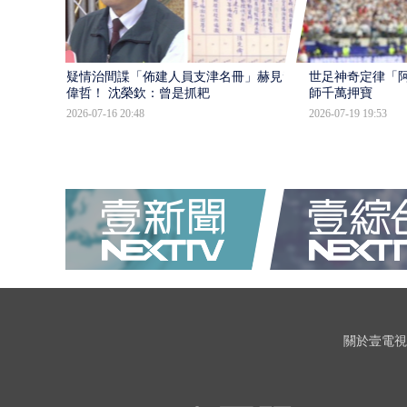
疑情治間諜「佈建人員支津名冊」赫見黃
世足神奇定律「阿
偉哲！ 沈榮欽：曾是抓耙
師千萬押寶
2026-07-16 20:48
2026-07-19 19:53
關於壹電視