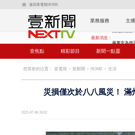
返回壹電視HOME
業務服務
主
最新消息：
蔣萬安為慈
柯文哲腳傷
壹焦點
精彩節目
新聞一點靈
金防部8小時
您當前的位置：
壹電視
>
壹新聞
>
HOME
>
生活
白海豚外圍環
鄭麗文驚語
災損僅次於八八風災！ 滿
在野黨推「
【新聞一點靈
2025-07-06 20:02
蔣萬安提「
又毒駕！ 男