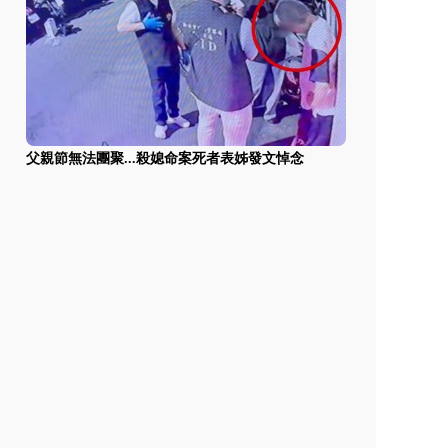
父親節無法團聚...殺媳命案死者表姊發文悼念