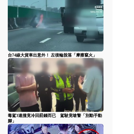
台74線大貨車出意外！ 左後輪脫落「摩擦竄火」
毒駕3連撞竟冷回罰錢而已 駕駛竟嗆警「別動手動
腳」