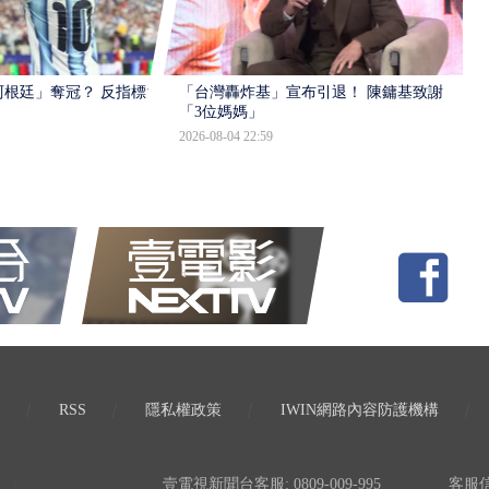
根廷」奪冠？ 反指標大
「台灣轟炸基」宣布引退！ 陳鏞基致謝
「3位媽媽」
2026-08-04 22:59
RSS
隱私權政策
IWIN網路內容防護機構
壹電視新聞台客服: 0809-009-995
客服信箱: