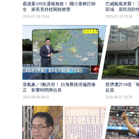
霸凌案109次通報無效！ 國小童棒打師
巴威颱風來襲！ 
生 家長竟持杖闖校嗆聲
區域 居民預防
2026-07-30 19:04
2026-07-10 20:36
壹氣象／3颱共存！ 白海豚路徑偏西修
慈濟遭詐10億「
正 影響時間將拉長
起底
2026-08-06 08:02
2026-08-07 16:39