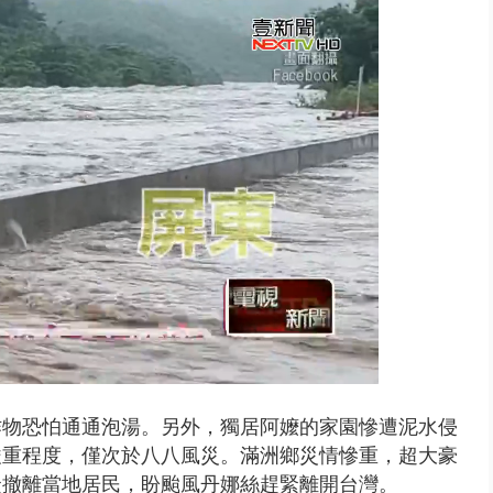
天 海軍近岸防禦演練 賴總統...
作物恐怕通通泡湯。另外，獨居阿嬤的家園慘遭泥水侵
嚴重程度，僅次於八八風災。滿洲鄉災情慘重，超大豪
緊撤離當地居民，盼颱風丹娜絲趕緊離開台灣。