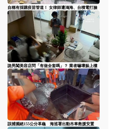
自稱有採購疫苗管道！ 女律師遭鴻海、台積電打臉
詭男闖美容店問「有做全套嗎」？ 業者嚇壞躲上樓
誤捕瀕絕155公分革龜 海巡署出動吊車救援安置