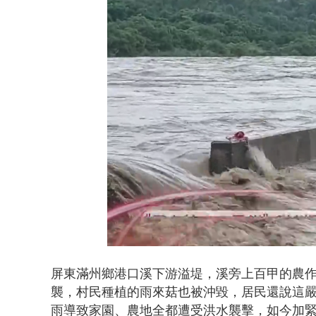
漢光演習第4
Loaded
:
Unmute
50.49%
屏東滿州鄉港口溪下游溢堤，溪旁上百甲的農
襲，村民種植的雨來菇也被沖毀，居民還說這
雨導致家園、農地全都遭受洪水襲擊，如今加