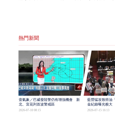
熱門新聞
壹氣象／巴威發陸警仍有增強機會 新
藍營猛攻致癌油
北、宜花列首波警戒區
金紀錄曝光糗大
2026-07-10 08:15
2026-07-15 16:13