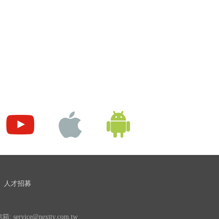
人才招募
 service@nexttv.com.tw