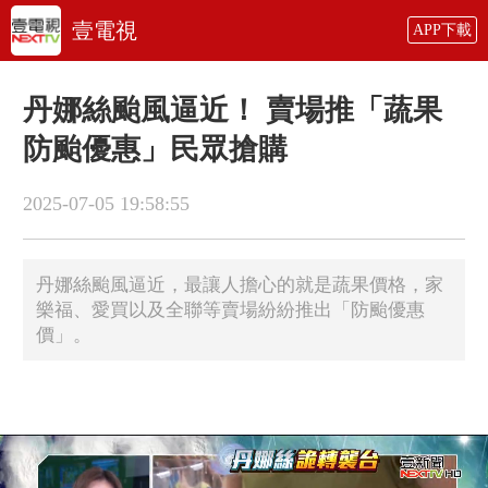
壹電視
APP下載
丹娜絲颱風逼近！ 賣場推「蔬果
防颱優惠」民眾搶購
2025-07-05 19:58:55
丹娜絲颱風逼近，最讓人擔心的就是蔬果價格，家
樂福、愛買以及全聯等賣場紛紛推出「防颱優惠
價」。