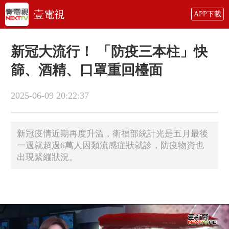
壹電視
APP下載
新冠大流行！ 「防疫三本柱」快
篩、酒精、口罩重回檯面
2025-06-09 20:22:37
新冠疫情近期再度升溫，衛福部統計光是五月最後
一週就超過6萬人因類流感症狀就診，防疫物資也
出現緊繃狀況。