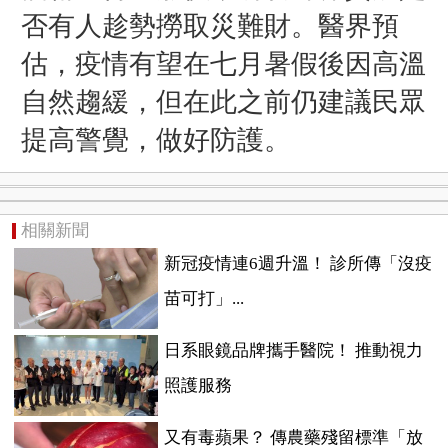
否有人趁勢撈取災難財。醫界預
估，疫情有望在七月暑假後因高溫
自然趨緩，但在此之前仍建議民眾
提高警覺，做好防護。
相關新聞
新冠疫情連6週升溫！ 診所傳「沒疫
苗可打」...
日系眼鏡品牌攜手醫院！ 推動視力
照護服務
又有毒蘋果？ 傳農藥殘留標準「放