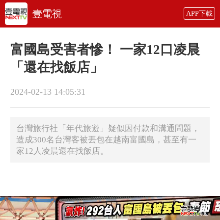
壹電視
APP下載
富國島受害者慘！ 一家12口凌晨
「還在找飯店」
2024-02-13 14:05:31
台灣旅行社「年代旅遊」疑似因付款和溝通問題，
造成300名台灣客被丟包在越南富國島，甚至有一
家12人凌晨還在找飯店。