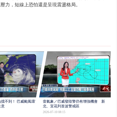
修正壓力，短線上恐怕還是呈現震盪格局。
擋不到！ 巴威颱風環流
壹氣象／巴威發陸警仍有增強機會 新
注意
北、宜花列首波警戒區
2026-07-10 08:15