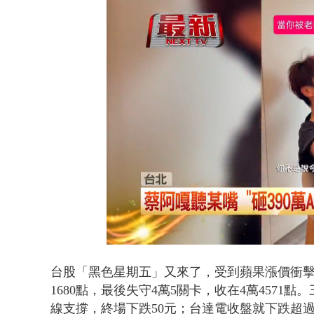
父親節限定！
Loaded
:
Unmute
46.31%
台股「黑色星期五」又來了，受到蘋果漲價衝擊
1680點，最後失守4萬5關卡，收在4萬457
線支撐，終場下跌50元；台達電收盤就下跌超過