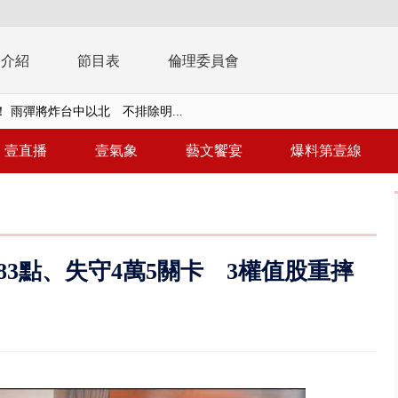
播介紹
節目表
倫理委員會
 雨彈將炸台中以北 不排除明...
取消！ 滯留旅客「拚手速」搶...
壹直播
壹氣象
藝文饗宴
爆料第壹線
園槍擊！ 14歲槍手開火釀多師...
%下架標準惹議 傳石崇良、姜至...
年！ 8／8見面會限40粉絲 YG大...
83點、失守4萬5關卡 3權值股重摔
」劇場版超人氣限量特典 粉絲排...
大逆轉！ 證實慈濟買BNT遭詐10...
t天花板崩落「鷹架倒塌」砸傷嬤 客...
10億！ 豪宅藏「9千萬鈔票磚、...