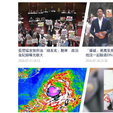
藍營猛攻致癌油「綠友友」翻車 政治獻
「爆破」蔣萬安身
金紀錄曝光糗大
他沒一起驗過DN
2026-07-15 16:13
2026-07-30 22:50