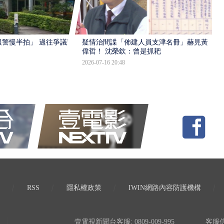
報警慢半拍」 過往爭議遭
疑情治間諜「佈建人員支津名冊」赫見黃
偉哲！ 沈榮欽：曾是抓耙
2026-07-16 20:48
RSS
隱私權政策
IWIN網路內容防護機構
壹電視新聞台客服: 0809-009-995
客服信箱: