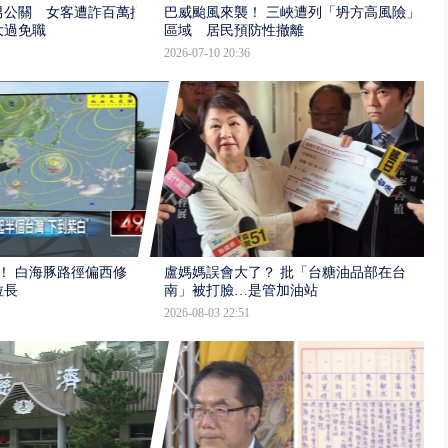
男公關 女客遭詐百萬提
巴威颱風來襲！ 三峽遭列「坍方高風險」
大過免職
區域 居民預防性撤離
2026-07-10 20:36
！ 白海豚路徑偏西修
盧媽媽誤會大了？ 批「台糖油品部在台
拉長
南」被打臉…是管加油站
2026-08-03 22:51