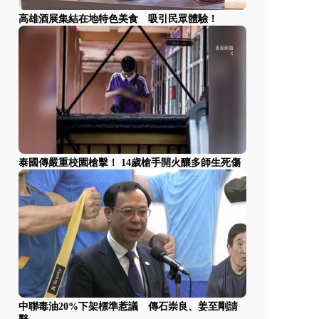
高雄酒展集結在地特色美食 吸引民眾體驗！
泰國傳嚴重校園槍擊！ 14歲槍手開火釀多師生死傷
中聯毒油20%下架標準惹議 傳石崇良、姜至剛請