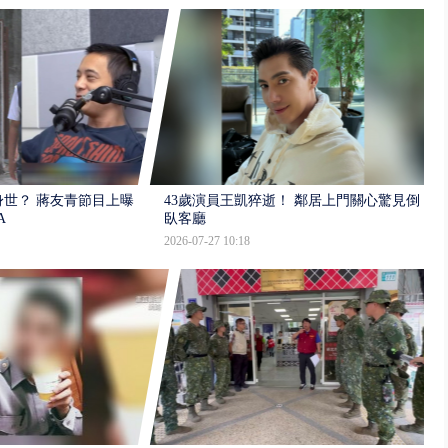
世？ 蔣友青節目上曝：
43歲演員王凱猝逝！ 鄰居上門關心驚見倒
A
臥客廳
2026-07-27 10:18