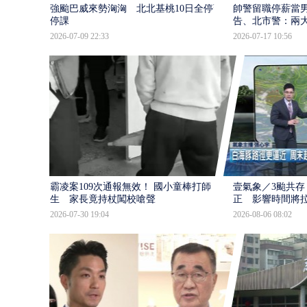
強颱巴威來勢洶洶 北北基桃10日全停班
帥警留職停薪當
停課
告、北市警：兩
2026-07-09 22:33
2026-07-17 10:56
霸凌案109次通報無效！ 國小童棒打師
壹氣象／3颱共存
生 家長竟持杖闖校嗆聲
正 影響時間將
2026-07-30 19:04
2026-08-06 08:02