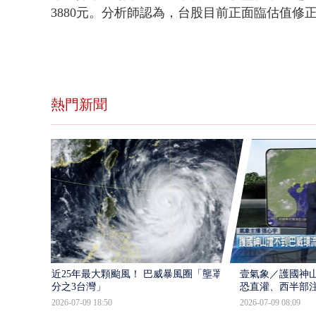
3880元。分析師認為，台股目前正面臨估值
熱門新聞
近25年最大顆颱風！ 巴威暴風圈「壟罩4
壹氣象／護國神山
分之3台灣」
恐直灌、西半部
2026-07-09 18:50
2026-07-09 08:09