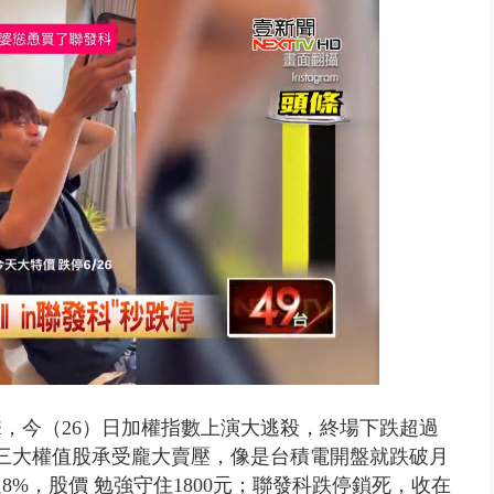
 「一鴨三吃」、「客家攪福」...
，今（26）日加權指數上演大逃殺，終場下跌超過
1點。三大權值股承受龐大賣壓，像是台積電開盤就跌破月
8%，股價 勉強守住1800元；聯發科跌停鎖死，收在