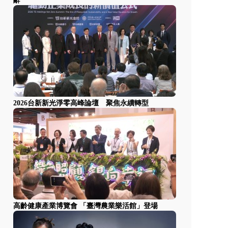
辭
2026台新新光淨零高峰論壇 聚焦永續轉型
高齡健康產業博覽會 「臺灣農業樂活館」登場