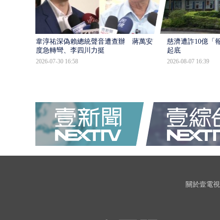
韋淳祐深偽賴總統聲音遭查辦 蔣萬安態
慈濟遭詐10億「
度急轉彎、李四川力挺
起底
2026-07-30 16:58
2026-08-07 16:39
關於壹電視