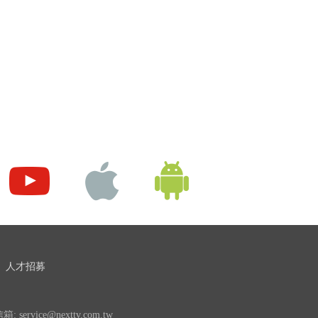
人才招募
 service@nexttv.com.tw