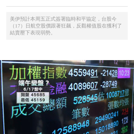
美伊預計本周五正式簽署臨時和平協定，台股今
（17）日航空股價跟著狂飆，反觀權值股在獲利了
結賣壓下表現弱勢。