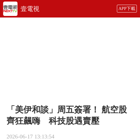
壹電視
APP下載
「美伊和談」周五簽署！ 航空股
齊狂飆嗨 科技股遇賣壓
2026-06-17 13:13:54