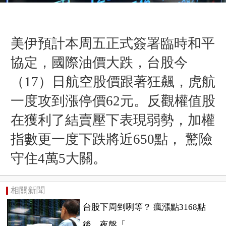
美伊預計本周五正式簽署臨時和平
協定，國際油價大跌，台股今
（17）日航空股價跟著狂飆，虎航
一度攻到漲停價62元。反觀權值股
在獲利了結賣壓下表現弱勢，加權
指數更一度下跌將近650點， 驚險
守住4萬5大關。
相關新聞
台股下周剉咧等？ 瘋漲點3168點
後…夜盤「...