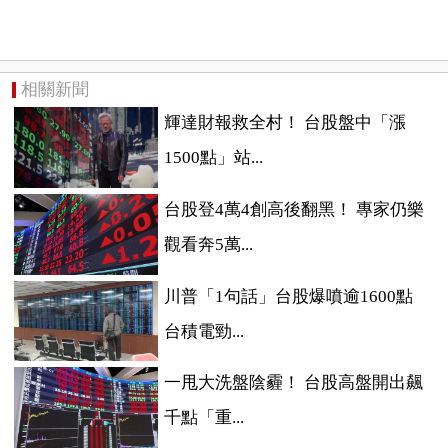
相關新聞
輝達財報救全村！ 台股盤中「漲
1500點」站...
台股登4萬4創高後翻黑！ 專家仍樂
觀看奔5萬...
川普「1句話」台股爆噴逾1600點
台積電勁...
一甩大洗盤陰霾！ 台股高盤開出飆
千點「重...