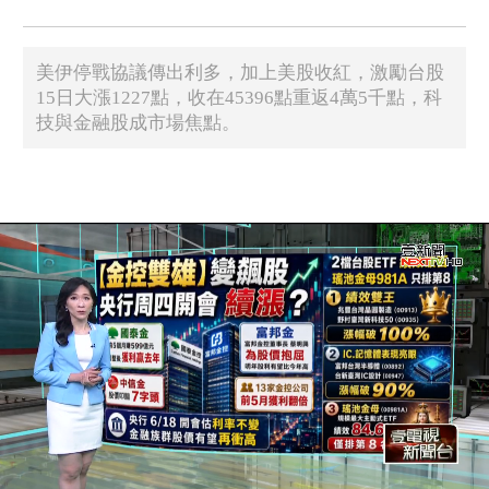
美伊停戰協議傳出利多，加上美股收紅，激勵台股
15日大漲1227點，收在45396點重返4萬5千點，科
技與金融股成市場焦點。