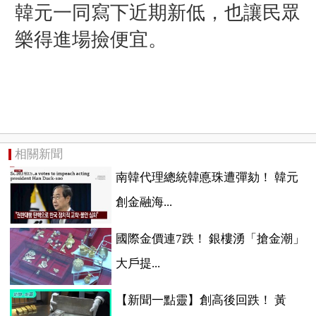
韓元一同寫下近期新低，也讓民眾
樂得進場撿便宜。
相關新聞
南韓代理總統韓悳珠遭彈劾！ 韓元
創金融海...
國際金價連7跌！ 銀樓湧「搶金潮」
大戶提...
【新聞一點靈】創高後回跌！ 黃