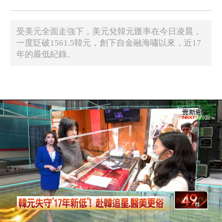
受美元全面走強下，美元兌韓元匯率在今日凌晨，
一度貶破1561.5韓元，創下自金融海嘯以來，近17
年的最低紀錄。