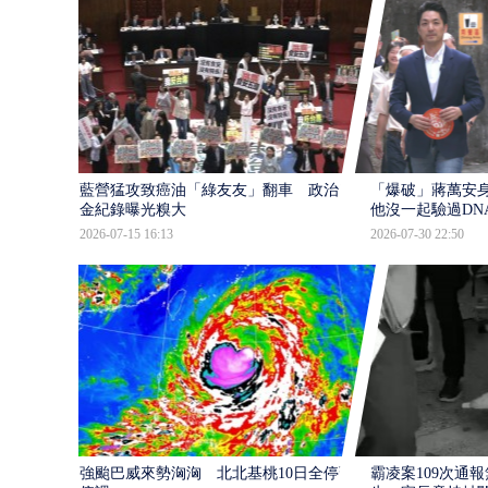
藍營猛攻致癌油「綠友友」翻車 政治獻
「爆破」蔣萬安身
金紀錄曝光糗大
他沒一起驗過DN
2026-07-15 16:13
2026-07-30 22:50
強颱巴威來勢洶洶 北北基桃10日全停班
霸凌案109次通