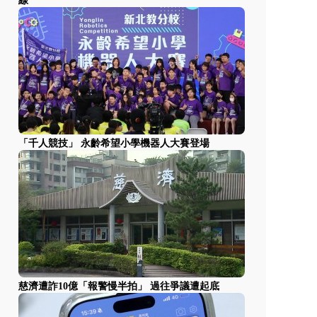
線
「千人競技」 永齡希望小學機器人大賽登場
慈濟遭詐10億「報警慢半拍」 過往爭議遭起底