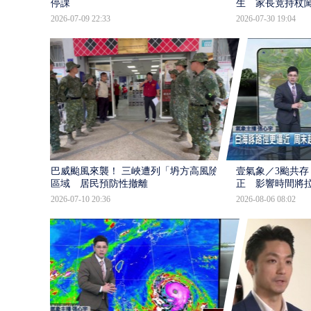
停課
生 家長竟持杖
2026-07-09 22:33
2026-07-30 19:04
巴威颱風來襲！ 三峽遭列「坍方高風險」
壹氣象／3颱共存
區域 居民預防性撤離
正 影響時間將
2026-07-10 20:36
2026-08-06 08:02