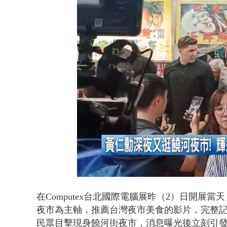
白海豚逼近.
Loaded
:
Unmute
51.65%
在Computex台北國際電腦展昨（2）日開
夜市為主軸，推薦台灣夜市美食的影片，完整
民眾目擊現身饒河街夜市，消息曝光後立刻引