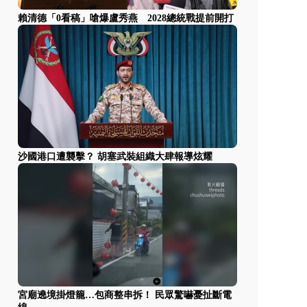
賴清德「0看稿」嗆爆盧秀燕 2028總統戰提前開打
沙國港口遭襲擊？ 胡塞武裝組織大肆報導炫耀
宮廟遶境掛燈籠…包商整串拆！ 民眾驚嚇憂扯斷電