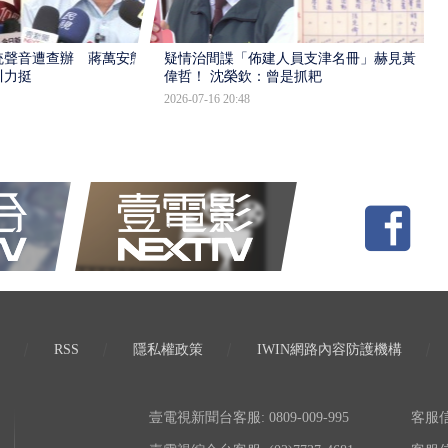
統聲音遭查辦 蔣萬安態
疑情治間諜「佈建人員支津名冊」赫見黃
川力挺
偉哲！ 沈榮欽：曾是抓耙
2026-07-16 20:48
RSS
隱私權政策
IWIN網路內容防護機構
壹電視新聞台客服: 0809-009-995
客服信箱: