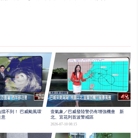
擋不到！ 巴威颱風環流
壹氣象／巴威發陸警仍有增強機會 新
注意
北、宜花列首波警戒區
2026-07-10 08:15