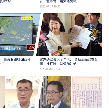
闖校嗆聲
告、北市警：兩大過免職
2026-07-17 10:56
！ 白海豚路徑偏西修
盧媽媽誤會大了？ 批「台糖油品部在台
拉長
南」被打臉…是管加油站
2026-08-03 22:51