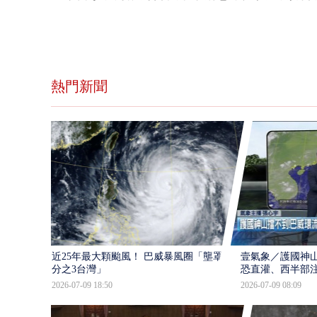
熱門新聞
近25年最大顆颱風！ 巴威暴風圈「壟罩4
壹氣象／護國神山
分之3台灣」
恐直灌、西半部
2026-07-09 18:50
2026-07-09 08:09