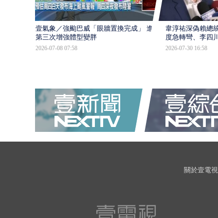
壹氣象／強颱巴威「眼牆置換完成」 進入
韋淳祐深偽賴總
第三次增強體型變胖
度急轉彎、李四
2026-07-08 07:58
2026-07-30 16:58
關於壹電視