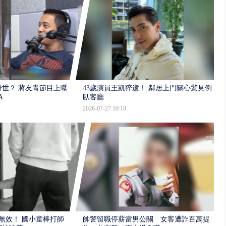
世？ 蔣友青節目上曝：
43歲演員王凱猝逝！ 鄰居上門關心驚見倒
A
臥客廳
2026-07-27 10:18
報無效！ 國小童棒打師
帥警留職停薪當男公關 女客遭詐百萬提