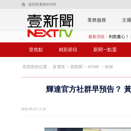
返回壹電視HOME
業務服務
主
利慾薰心！ 
最新消息：
翁曉玲又拋
壹焦點
精彩節目
新聞一點靈
賴清德「0看
EZ WAY
您當前的位置：
壹電視
>
壹新聞
>
HOME
>
財經
救生員大武崙
輝達官方社群早預告？ 
狠詐慈濟「1
漢光42號
2026-06-03 11:29
暗網買500
貨車鬼切釀