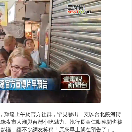
..北市「颱風整備假」？ 蔣萬安...
展當天，輝達上午於官方社群，罕見發出一支以台北饒河街
記錄夜市人潮與台灣小吃魅力。執行長黃仁勳晚間也被
發熱議，讓不少網友笑稱「原來早上就在預告了」。