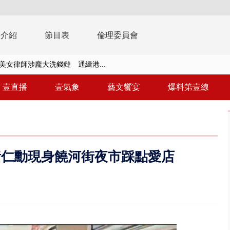
播介紹
節目表
倫理委員會
美女律師涉龐大洗錢鏈 通緝港...
刪凍預算 韓國瑜勸她思考「今年...
壹直播
壹氣象
藝文饗宴
爆料第壹線
稿」嗆爆盧秀燕 2028總統戰提...
個資爭議 連戰媳婦轟財政部不負責任
戲水失蹤！ 搜救艇翻覆4警消落...
黃仁勳現身饒河街夜市踩點愛店
0.8億」 名律師聯手掮客騙買「B...
演習第二日 防護關鍵基礎設施
0萬筆個資！ 網軍洩密中共遭起訴...
禍 砂石車為閃避悚撞4車釀3傷