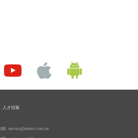
人才招募
 service@nexttv.com.tw