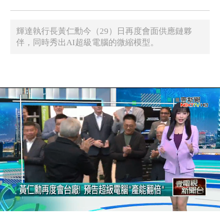
輝達執行長黃仁勳今（29）日再度會面供應鏈夥
伴，同時秀出AI超級電腦的微縮模型。