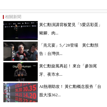
相關新聞
黃仁勳演講背板驚見「5愛店彩蛋」
豬腳、肉...
「兆元宴」5／28登場 黃仁勳預
告：台灣供...
黃仁勳旋風再起！ 來台「參加尾
牙、夜市水...
AI熱潮助攻！ 黃仁勳概念股夯「台
股大漲362...