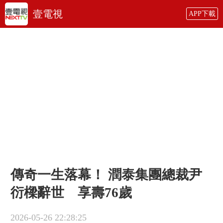
壹電視
APP下載
傳奇一生落幕！ 潤泰集團總裁尹
衍樑辭世 享壽76歲
2026-05-26 22:28:25