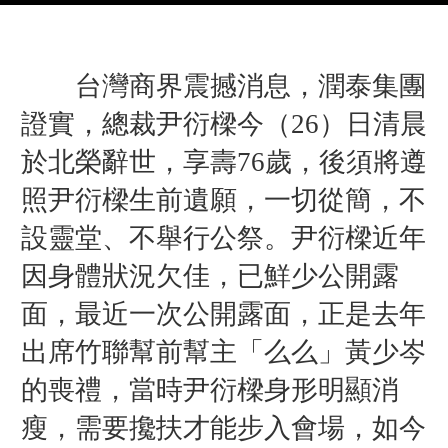
台灣商界震撼消息，潤泰集團
證實，總裁尹衍樑今（26）日清晨
於北榮辭世，享壽76歲，後須將遵
照尹衍樑生前遺願，一切從簡，不
設靈堂、不舉行公祭。
尹衍樑近年
因身體狀況欠佳，已鮮少公開露
面，最近一次公開露面，正是去年
出席竹聯幫前幫主「么么」黃少岑
的喪禮，當時尹衍樑身形明顯消
瘦，需要攙扶才能步入會場，如今