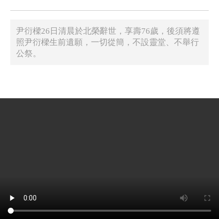
尹衍樑26日清晨於北榮辭世，享壽76歲，後須將遵
照尹衍樑生前遺願，一切從簡，不設靈堂、不舉行
公祭。