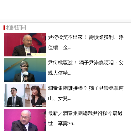
相關新聞
尹衍樑笑不出來！ 壽險業獲利、淨
值縮 金...
尹衍樑驟逝！ 獨子尹崇堯哽咽：父
親大俠精...
潤泰集團誰接棒？ 獨子尹崇堯掌南
山、女兒...
最新／潤泰集團總裁尹衍樑今晨過
世 享壽76...