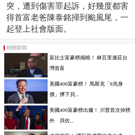
突，遭到傷害罪起訴，好幾度都害
得首富老爸陳泰銘掃到颱風尾，一
起登上社會版面。
相關新聞
富比士富豪榜揭曉！ 林百里連莊台
灣首富
美國400富豪榜！ 馬斯克「8兆身
價」擠下貝...
美國400富豪榜出爐！ 川普首次掉榜
外 貝佐...