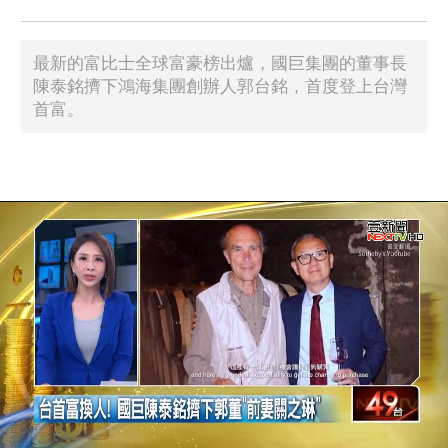
最新的富比士全球富豪榜出爐，國巨集團的董事長
陳泰銘擠下鴻海集團創辦人郭台銘，首度登上台灣
首富。