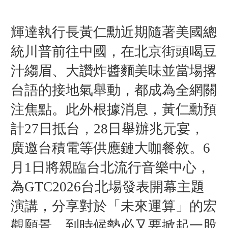
輝達
執行長黃仁勳近期
隨著美國總
統川
普前往中國，在
北京街頭喝豆
汁縐眉、大讚炸醬麵美味並當場撂
台語的接地氣舉動，都
成為全網關
注焦點。此外根據消息，
黃仁勳預
計27日抵台，
28日舉辦兆元宴，
廣邀台積電等供應鏈大咖餐敘。
6
月1日將親臨台北流行音樂中心，
為GTC2026台北場發表開幕主題
演講，分享對於「未來運算」的宏
觀願景，到時候勢必又要掀起一股