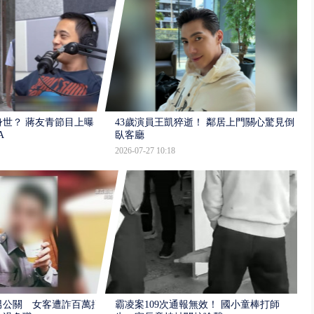
世？ 蔣友青節目上曝：
43歲演員王凱猝逝！ 鄰居上門關心驚見倒
A
臥客廳
2026-07-27 10:18
男公關 女客遭詐百萬提
霸凌案109次通報無效！ 國小童棒打師