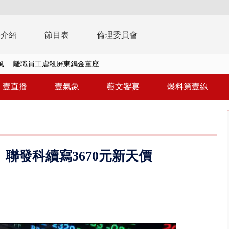
播介紹
節目表
倫理委員會
… 離職員工虐殺屏東鎢金董座...
習今登場 10天9夜無劇本、全旅...
壹直播
壹氣象
藝文饗宴
爆料第壹線
共存！ 白海豚路徑偏西修正 影...
安簽名「都塗銷」 饒河夜市百...
多出64萬遭疑涉貪 檢察官揭善...
聯發科續寫3670元新天價
進立院 姜至剛認裁示放行20%...
檢第4波搜索 3公司董座各「加...
晨滑行自撞護欄 男癱坐死「車...
終結站！ 騎到一半「天降電線...