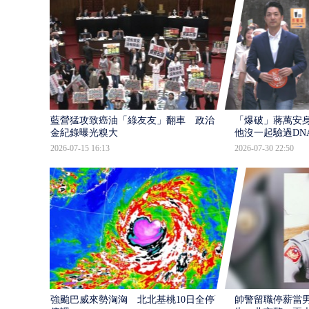
藍營猛攻致癌油「綠友友」翻車 政治獻
「爆破」蔣萬安身
金紀錄曝光糗大
他沒一起驗過DN
2026-07-15 16:13
2026-07-30 22:50
強颱巴威來勢洶洶 北北基桃10日全停班
帥警留職停薪當