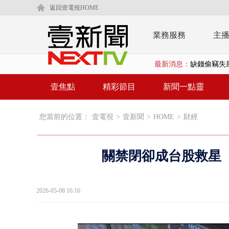
返回壹電視HOME
業務服務
主
最新消息：
缺錢偷竊失風
漢光42號演
壹焦點
精彩節目
新聞一點靈
壹氣象／3颱
您當前的位置：
壹電視
>
壹新聞
>
HOME
>
財經
沈伯洋、蔣萬
北市科長帳戶
關禁閉卻成台股救星 
台糖副總抱油
中聯毒油案中
2026-05-08 16:16
詭！ 轎車凌
桃園上演絕命