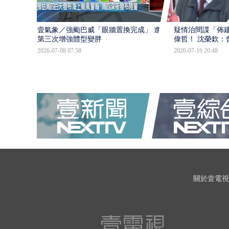
壹氣象／強颱巴威「眼牆置換完成」 進入
疑情治間諜「佈
第三次增強體型變胖
偉哲！ 沈榮欽：
2026-07-08 07:58
2026-07-16 20:48
關於壹電視