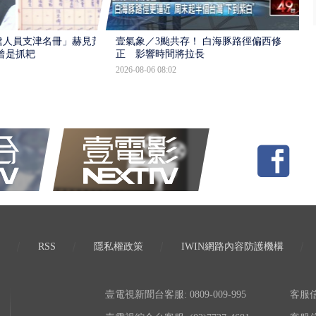
建人員支津名冊」赫見黃
壹氣象／3颱共存！ 白海豚路徑偏西修
曾是抓耙
正 影響時間將拉長
2026-08-06 08:02
RSS
隱私權政策
IWIN網路內容防護機構
壹電視新聞台客服: 0809-009-995
客服信箱: