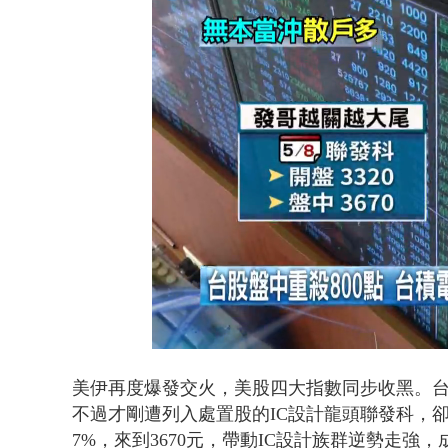
演哪齣？ 情
Loaded
:
Unmute
52.93%
美伊再度爆發交火，美股四大指數同步收黑。台股
不過才剛遭列入處置股的IC設計龍頭聯發科，卻
7%，
來到3670元，
帶動IC設計族群逆勢走強