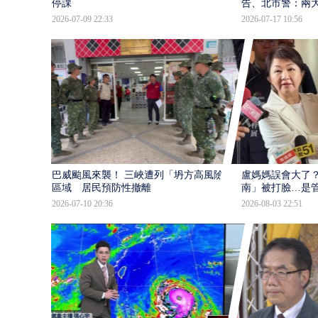
停課
告、北市警：兩
2026-07-09 22:33
2026-07-17 10:56
巴威颱風來襲！ 三峽遭列「坍方高風險」
盧媽媽誤會大了？
區域 居民預防性撤離
南」被打臉…是
2026-07-10 20:36
2026-08-03 22:51