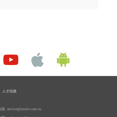
人才招募
 service@nexttv.com.tw