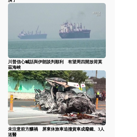
演了
川普信心喊話與伊朗談判順利 有望周四開放荷莫
茲海峽
未注意前方釀禍 屏東休旅車追撞貨車成廢鐵、3人
送醫