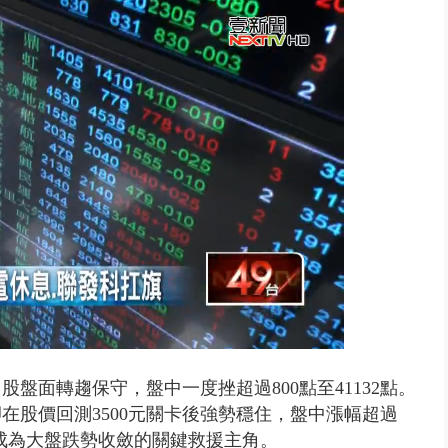
侶吵架「女開門跳車」 違法道交...
盤面轉趨保守，盤中一度挫超過800點至41132點。
在股價回測3500元關卡後強勢穩住，盤中漲幅超過
，成為大盤跌勢收斂的關鍵救援主角。