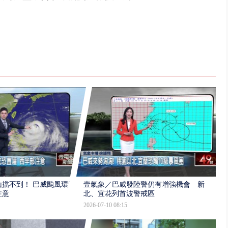
擋不到！ 巴威颱風環流
壹氣象／巴威發陸警仍有增強機會 新
注意
北、宜花列首波警戒區
2026-07-10 08:15