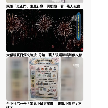
竊賊「走正門」進屋行竊 調監控一看...熟人犯案
大稻埕夏日煙火連放8分鐘 藝人現場演唱氣氛火熱
台中社宅公告「驚見中國五星圖」 網諷中市府：不