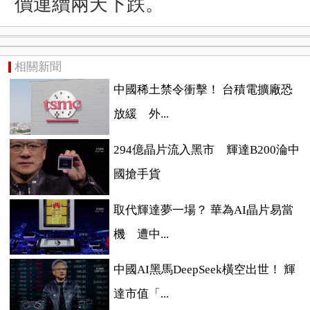
價連續兩天下跌。
相關新聞
中國稀土禁令衝擊！ 台積電擴廠恐
放緩 外...
294億晶片流入黑市 輝達B200淪中
國搶手貨
取代輝達夢一場？ 華為AI晶片易當
機 遭中...
中國AI黑馬DeepSeek橫空出世！ 輝
達市值「...