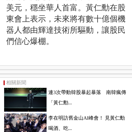
美元，穩坐華人首富。黃仁勳在股
東會上表示，未來將有數十億個機
器人都由輝達技術所驅動，讓股民
們信心爆棚。
相關新聞
連3次帶動韓股暴起暴落 南韓瘋傳
「黃仁勳...
李在明訪舊金山AI峰會！ 見黃仁勳
喝酒、吃...