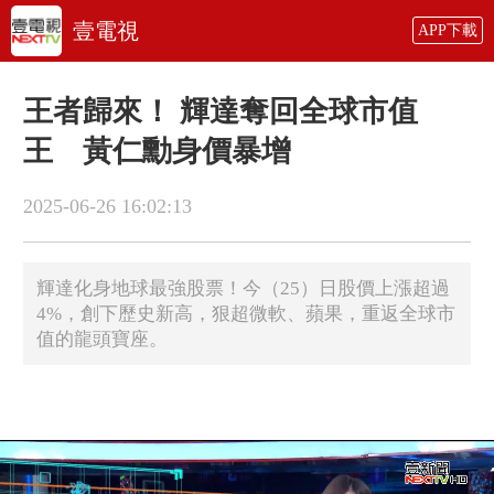
壹電視
APP下載
王者歸來！ 輝達奪回全球市值
王 黃仁勳身價暴增
2025-06-26 16:02:13
輝達化身地球最強股票！今（25）日股價上漲超過
4%，創下歷史新高，狠超微軟、蘋果，重返全球市
值的龍頭寶座。