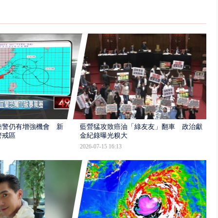
陸警仍有增強機會 新
藍營猛攻致癌油「綠友友」翻車 政治獻
警戒區
金紀錄曝光糗大
2026-07-15 16:13