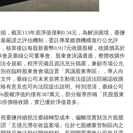
，截至113年底淨值僅剩0.34元，為解決困境，臺鹽
取最嚴謹之評估機制，委託專業鑑價機構進行公允評
核算後以每股新臺幣0.917元收購股權，收購價高於
董事會及臺綠公司董事會、股東會決議通過，整體收購作
關法令規範，程序完備且資訊充分揭露，兼顧市場公允
特別在臨時股東會會場設置「異議股東專區」，專人向
請文件，臺綠公司未來並將主動依法提請法院確認收購
價格有意見也可向法院提出說明。特別澄清，臺綠公司
30%股權淨值約僅有387萬元，部分報導所稱「民股股東
.6倍價格收購，實已優於淨值甚多。
無視臺鹽持續挹注臺綠轉型成本，偏離現實狀況片面臆
所謂「五億元潛在收益案場」位於七股總量管制區內之
得開發且無法預估開放時程，長期閒置導致公司每月需