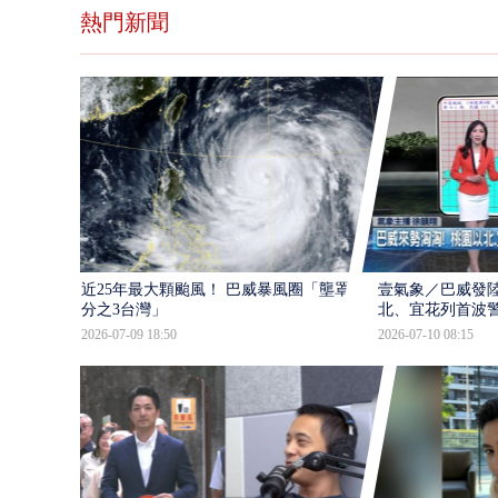
熱門新聞
近25年最大顆颱風！ 巴威暴風圈「壟罩4
壹氣象／巴威發
分之3台灣」
北、宜花列首波
2026-07-09 18:50
2026-07-10 08:15