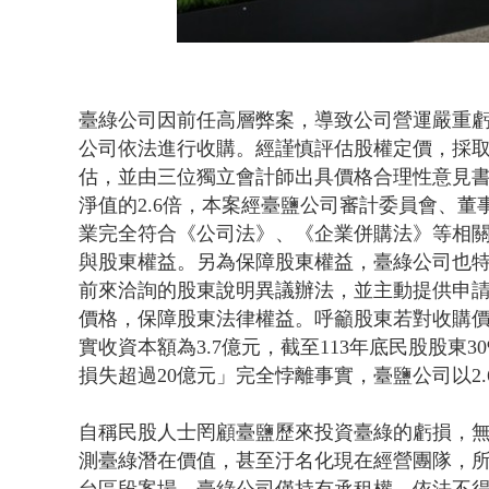
臺綠公司因前任高層弊案，導致公司營運嚴重虧損
公司依法進行收購。經謹慎評估股權定價，採
估，並由三位獨立會計師出具價格合理性意見書，
淨值的2.6倍，本案經臺鹽公司審計委員會、
業完全符合《公司法》、《企業併購法》等相
與股東權益。另為保障股東權益，臺綠公司也
前來洽詢的股東說明異議辦法，並主動提供申
價格，保障股東法律權益。呼籲股東若對收購
實收資本額為3.7億元，截至113年底民股股東
損失超過20億元」完全悖離事實，臺鹽公司以2
自稱民股人士罔顧臺鹽歷來投資臺綠的虧損，
測臺綠潛在價值，甚至汙名化現在經營團隊，
台區段案場，臺綠公司僅持有承租權，依法不