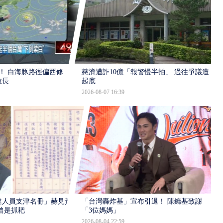
！ 白海豚路徑偏西修
慈濟遭詐10億「報警慢半拍」 過往爭議遭
拉長
起底
2026-08-07 16:39
建人員支津名冊」赫見黃
「台灣轟炸基」宣布引退！ 陳鏞基致謝
曾是抓耙
「3位媽媽」
2026-08-04 22:59