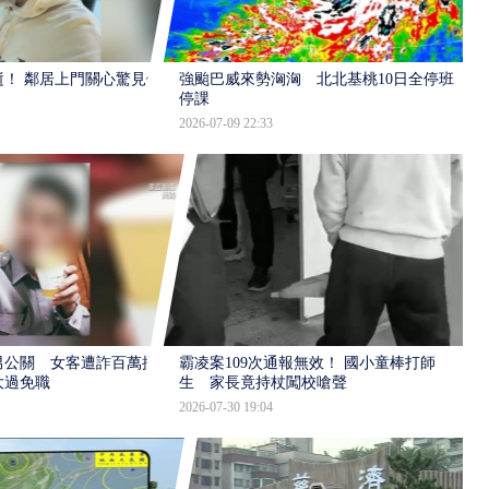
逝！ 鄰居上門關心驚見倒
強颱巴威來勢洶洶 北北基桃10日全停班
停課
2026-07-09 22:33
男公關 女客遭詐百萬提
霸凌案109次通報無效！ 國小童棒打師
大過免職
生 家長竟持杖闖校嗆聲
2026-07-30 19:04