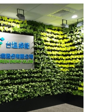
%下架標準惹議 傳石崇良、姜至...