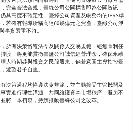
險，完全合法合規，臺綠公司公開標售即為公開資訊，
仍具高度不確定性，臺綠公司資產及帳務均依IFRS準
，若確有報導所稱高達80幾億元之資產，臺綠公司淨
，與事實嚴重不符。
任，所有決策恪遵法令及關係人交易規範，絕無圖利任
百持股，將更能貫徹臺鹽公司誠信經營理念，確保永續
經理人時期參與投資之民股股東，倘若意圖主導指控臺
榷，還望君子自重。
所有決策過程均恪遵法令規範，並主動接受主管機關及
觀事實進行理性溝通，共同維護資本市場秩序，避免不
司並將一本初衷，持續推動臺綠公司之改革。