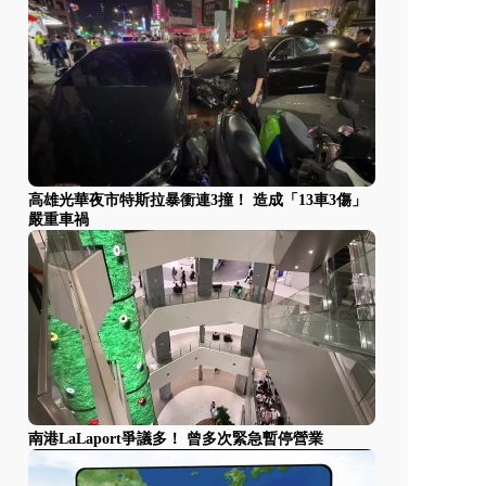
高雄光華夜市特斯拉暴衝連3撞！ 造成「13車3傷」
嚴重車禍
南港LaLaport爭議多！ 曾多次緊急暫停營業