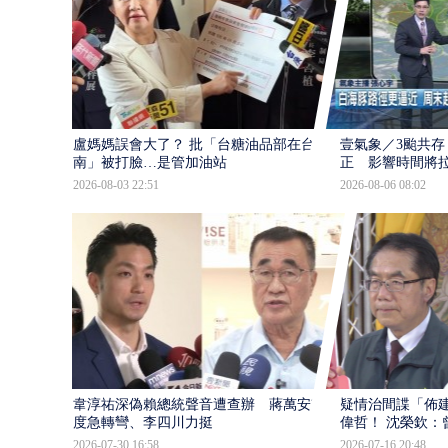
盧媽媽誤會大了？ 批「台糖油品部在台
壹氣象／3颱共存
南」被打臉…是管加油站
正 影響時間將
2026-08-03 22:51
2026-08-06 08:02
韋淳祐深偽賴總統聲音遭查辦 蔣萬安態
疑情治間諜「佈
度急轉彎、李四川力挺
偉哲！ 沈榮欽：
2026-07-30 16:58
2026-07-16 20:48