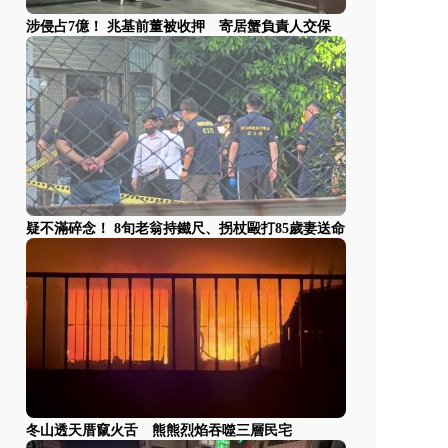
涉侵占7億！ 兆基前董被收押 寄居蟹負責人交保
疑不滿碎念！ 8旬老翁持鐵尺、拐杖毆打85歲妻送命
冬山透天厝竄火舌 熊熊烈焰吞噬三層民宅