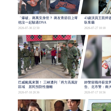
「爆破」蔣萬安身世？ 蔣友青節目上曝：
43歲演員王凱猝
他沒一起驗過DNA
臥客廳
2026-07-30 22:50
2026-07-27 10:18
巴威颱風來襲！ 三峽遭列「坍方高風險」
帥警留職停薪當
區域 居民預防性撤離
告、北市警：兩
2026-07-10 20:36
2026-07-17 10:56