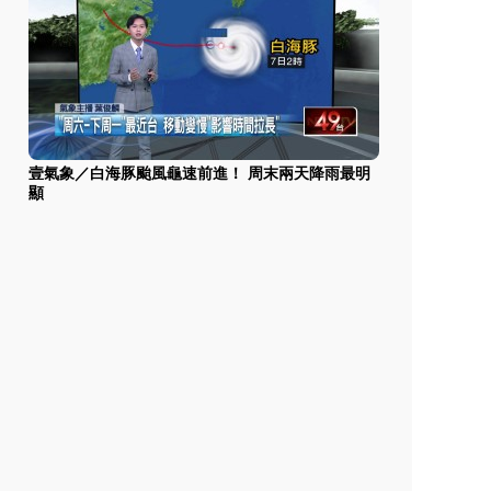
壹氣象／白海豚颱風龜速前進！ 周末兩天降雨最明
顯