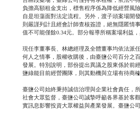
負擔高額租金支出，標售程序係為降低經營風
自是坦蕩面對法定流程。另外，渡子頭案場開發
則嚴謹列計且經會計師查核簽證，絕無隱匿情事
值不可能僅餘0.34元。部分報導所稱案場利益
現任李董事長、林總經理及全體董事均依法派
何人之情事，股權收購後，由臺鹽公司百分之
發展。特別說明，部份提出異議之股東係於前
鹽綠能目前經營團隊，則其動機與立場有待商
臺鹽公司始終秉持誠信治理與企業社會責任，
社會大眾監督，臺鹽公司誠摯呼籲各界基於客
實訊息影響投資大眾權益與產業發展。臺鹽公