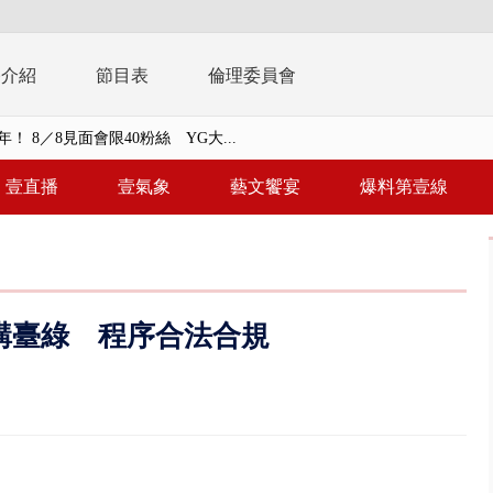
播介紹
節目表
倫理委員會
年！ 8／8見面會限40粉絲 YG大...
」劇場版超人氣限量特典 粉絲排...
壹直播
壹氣象
藝文饗宴
爆料第壹線
大逆轉！ 證實慈濟買BNT遭詐10...
t天花板崩落「鷹架倒塌」砸傷嬤 客...
10億！ 豪宅藏「9千萬鈔票磚、...
購臺綠 程序合法合規
 「一鴨三吃」、「客家攪福」...
 兆基前董被收押 寄居蟹負責人...
豚颱風龜速前進！ 周末兩天降...
園槍擊！ 14歲槍手開火釀多師...