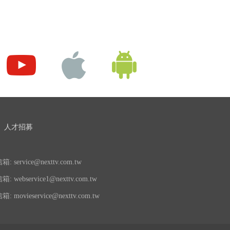
人才招募
 service@nexttv.com.tw
 webservice1@nexttv.com.tw
 movieservice@nexttv.com.tw