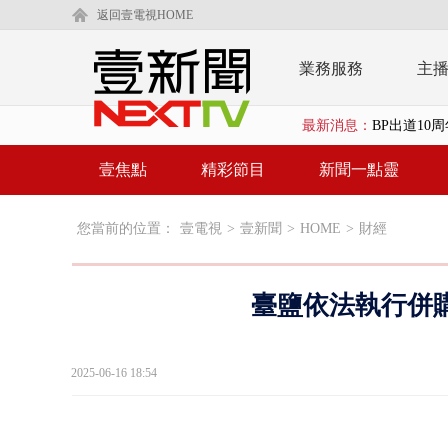
返回壹電視HOME
業務服務
主
最新消息：
BP出道10周
「吉伊卡哇
壹焦點
精彩節目
新聞一點靈
「疫苗採購」
您當前的位置：
壹電視
>
壹新聞
>
HOME
>
財經
LaLapor
名律狠詐慈濟
臺鹽依法執行併
父親節限定！
涉侵占7億！
2025-06-16 18:54
壹氣象／白海
泰國傳嚴重校