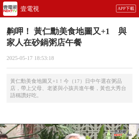
壹電視
APP下載
齁呷！ 黃仁勳美食地圖又+1 與
家人在砂鍋粥店午餐
2025-05-17 18:53:18
黃仁勳美食地圖又+1！今（17）日中午選在粥品
店，帶上父母、老婆與小孩共進午餐，黃也大秀台
語稱讚好吃。