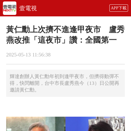
壹電視
APP下載
黃仁勳上次擠不進逢甲夜市 盧秀
燕改推「這夜市」讚：全國第一
2025-05-13 11:56:38
輝達創辦人黃仁勳年初到逢甲夜市，但擠得動彈不
得，快閃離開，台中市長盧秀燕今（13）日公開再
邀請黃仁勳。