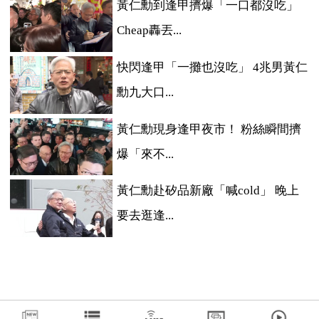
黃仁勳到逢甲擠爆「一口都沒吃」
Cheap轟丟...
快閃逢甲「一攤也沒吃」 4兆男黃仁
勳九大口...
黃仁勳現身逢甲夜市！ 粉絲瞬間擠
爆「來不...
黃仁勳赴矽品新廠「喊cold」 晚上
要去逛逢...