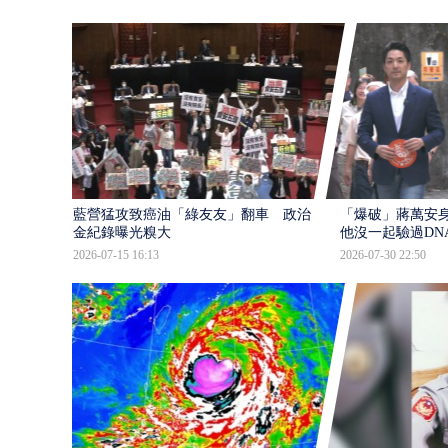
藍營猛攻致癌油「綠友友」翻車 政治獻
「爆破」蔣萬安身
金紀錄曝光糗大
他沒一起驗過DN
2026-07-15 16:13
2026-07-30 22:50