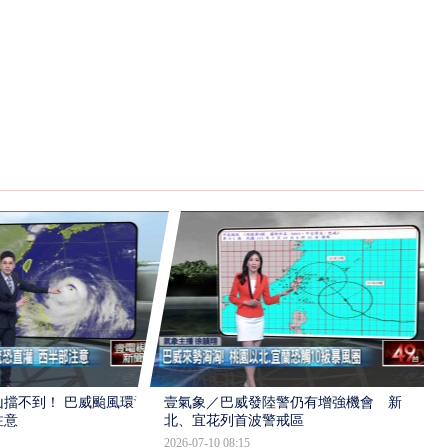
擋不到！ 巴威颱風環流
壹氣象／巴威發陸警仍有增強機會 新
注意
北、宜花列首波警戒區
2026-07-10 08:15