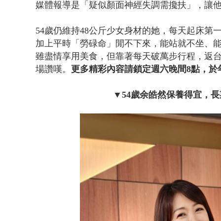
媒體報導是「疑似顏面神經失調需攙扶」，讓
54歲仍維持48公斤少女身材的她，每天起床
加上平時「勞碌命」閒不下來，能站就不坐、
雖盡情享用美食，但靠著每天破萬步行程，返
場讚嘆。
更多精彩內容請鎖定週六晚間8點，於年
▼54歲余皓然保養得宜，長