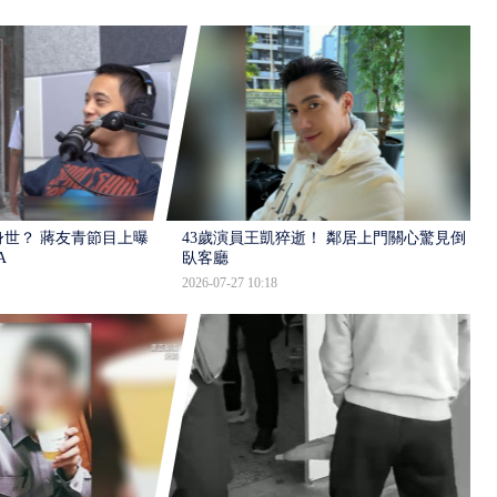
世？ 蔣友青節目上曝：
43歲演員王凱猝逝！ 鄰居上門關心驚見倒
A
臥客廳
2026-07-27 10:18