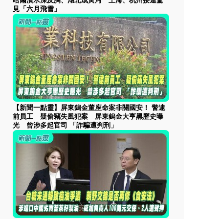
哈爾濱水深及胸、湖北成黃河 上海、杭州接連驚
見「六月飛雪」
【新聞一點靈】屏東鎢金董座命案非關國安！ 警逮
前員工 疑偷竊失風犯案 屏東鎢金大亨黑歷史曝
光 曾涉多起官司 「詐騙遭判刑」