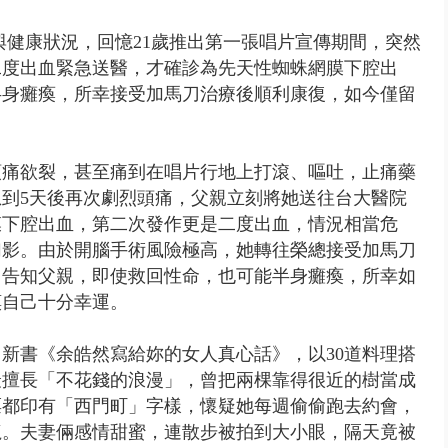
與健康狀況，回憶21歲推出第一張唱片宣傳期間，突然
二度出血緊急送醫，才確診為先天性蜘蛛網膜下腔出
半身癱瘓，所幸接受加馬刀治療後順利康復，如今僅留
頭痛欲裂，甚至痛到在唱片行地上打滾、嘔吐，止痛藥
到5天後再次劇烈頭痛，父親立刻將她送往台大醫院
膜下腔出血，第二次發作更是二度出血，情況相當危
幻影。由於開腦手術風險極高，她轉往榮總接受加馬刀
曾告知父親，即使救回性命，也可能半身癱瘓，所幸如
嘆自己十分幸運。
出新書《余皓然寫給妳的女人真心話》，以30道料理搭
最擅長「不花錢的浪漫」，曾把兩棵靠得很近的樹當成
票都印有「西門町」字樣，懷疑她每週偷偷跑去約會，
龍。夫妻倆感情甜蜜，連散步被拍到大小眼，隔天竟被