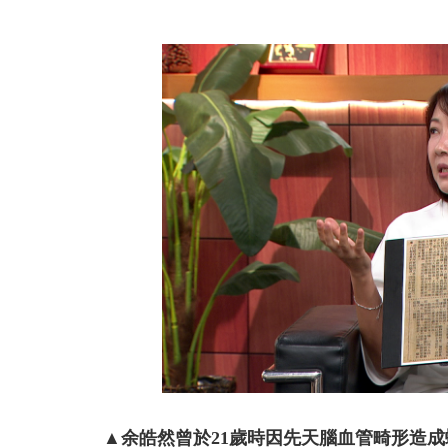
台南汽車零件
▲余皓然曾於21歲時因先天腦血管畸形造