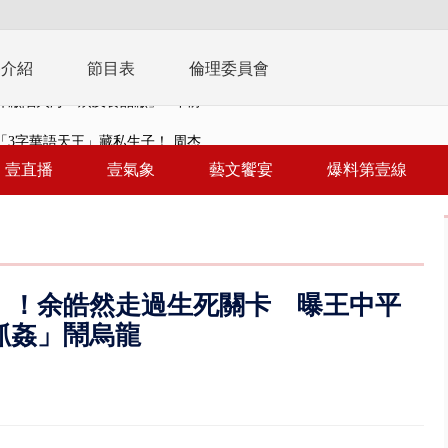
播介紹
節目表
倫理委員會
3字華語天王」藏私生子！ 周杰...
君1866周年聖誕 逾10萬人次...
壹直播
壹氣象
藝文饗宴
爆料第壹線
現？ 永慶不動產爆「外洩個資...
在審 提案剩658項、今二輪協...
征、灌一星負評 抹除蔣萬安、沈...
」！余皓然走過生死關卡 曝王中平
致災雨 白海豚颱風逼近估「明晚...
抓姦」鬧烏龍
靈】屏東鎢金董座命案非關國安！...
靈】台糖未通報致癌油爭議 朝野...
5上凱道反毒油 51.8％台北市...