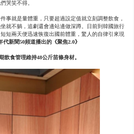
他們哭笑不得。
第一件事就是量體重，只要超過設定值就立刻調整飲食，
能坐就不躺，追劇還會邊站邊做深蹲。日前到韓國旅行
台短短兩天便迅速恢復出國前體重，驚人的自律引來現
代新聞50頻道播出的《聚焦2.0》
期飲食管理維持48公斤苗條身材。