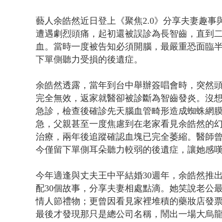
藝人余皓然近日登上《聚焦2.0》分享夫妻趣事
遭遇劇烈頭痛，起初還被誤診為長智齒，直到
血。當時一度被告知必須開腦，最嚴重恐面臨
下單側聽力受損的後遺症。
余皓然透露，當年到台中舉辦簽唱會時，突然
完全無效，返家就醫卻被診斷為智齒發炎。沒想
急診，檢查後確診先天腦血管畸形造成蜘蛛網
急，父親甚至一度焦慮到在老家看見余皓然的
治療，兩年後追蹤確認血塊已完全萎縮。醫師
今僅留下單側耳朵聽力較弱的後遺症，讓她感
今年適逢與丈夫王中平結婚30週年，余皓然推
配30個故事，分享夫妻相處點滴。她笑說老公
情人節禮物；更曾因看見家裡堆積的藥妝店發
最後才發現那只是總公司名稱，鬧出一場大烏