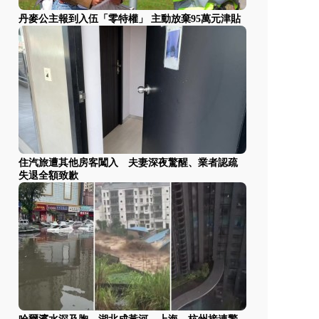
丹麥公主報到入伍「零特權」 主動放棄95萬元津貼
住汽旅遭其他房客闖入 夫妻深夜驚醒、業者認疏
失退全額致歉