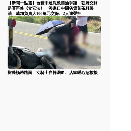
【新聞一點靈】台糖未通報致癌油爭議 朝野交鋒
是否再修《食安法》 涉進口中國劣質苦茶籽製
油 威加負責人100萬元交保、2人遭聲押
樹藤橫跨路面 女騎士自摔濺血、店家暖心急救援