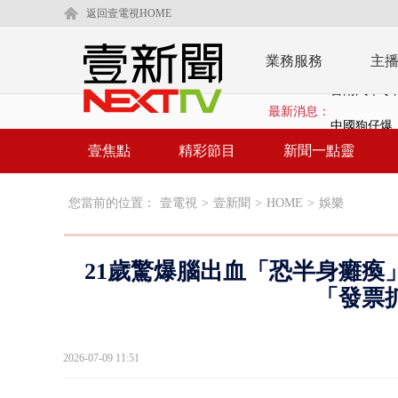
返回壹電視HOME
業務服務
主
最新消息：
中國狗仔爆「
祝壽！ 關聖帝
壹焦點
精彩節目
新聞一點靈
小白機之亂再
您當前的位置：
壹電視
>
壹新聞
>
HOME
>
娛樂
今年總預算還
東發號遭出
21歲驚爆腦出血「恐半身癱瘓
父親節恐有
「發票
【新聞一點
2026-07-09 11:51
【新聞一點
蔣萬安號召72