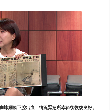
廠陷火海「殃及食品廠」 4年前...
成蜘蛛網膜下腔出血，情況緊急所幸術後恢復良好。