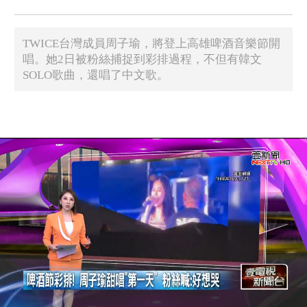
TWICE台灣成員周子瑜，將登上高雄啤酒音樂節開
唱。她2日被粉絲捕捉到彩排過程，不但有韓文
SOLO歌曲，還唱了中文歌。