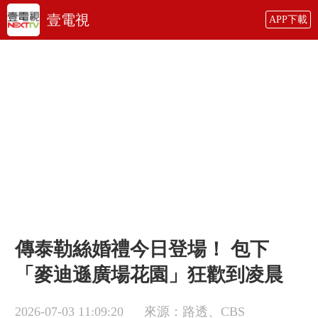
壹電視
APP下載
傳泰勒絲婚禮今日登場！ 包下
「麥迪遜廣場花園」狂歡到凌晨
2026-07-03 11:09:20
來源：路透、CBS