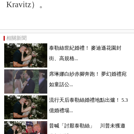
Kravitz）。
相關新聞
泰勒絲世紀婚禮！ 麥迪遜花園封
街、高規格...
席琳娜白紗赤腳奔跑！ 夢幻婚禮宛
如童話公...
流行天后泰勒絲婚禮地點出爐！ 5.3
億婚禮場...
昔喊「討厭泰勒絲」 川普未獲邀