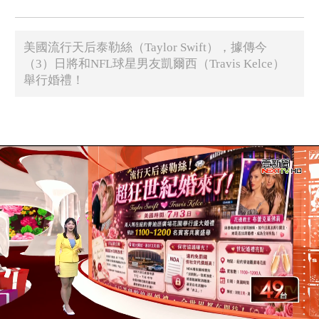
美國流行天后泰勒絲（Taylor Swift），據傳今
（3）日將和NFL球星男友凱爾西（Travis Kelce）
舉行婚禮！