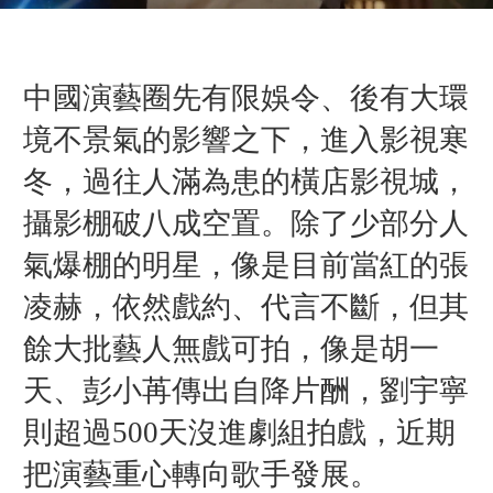
中國演藝圈先有限娛令、後有大環
境不景氣的影響之下，進入影視寒
冬，過往人滿為患的橫店影視城，
攝影棚破八成空置。除了少部分人
氣爆棚的明星，像是目前當紅的張
凌赫，依然戲約、代言不斷，但其
餘大批藝人無戲可拍，像是胡一
天、彭小苒傳出自降片酬，劉宇寧
則超過500天沒進劇組拍戲，近期
把演藝重心轉向歌手發展。