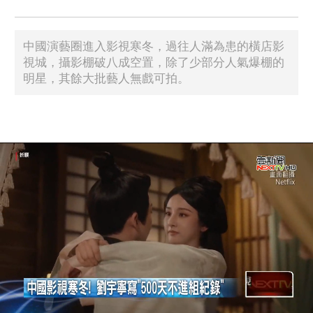
中國演藝圈進入影視寒冬，過往人滿為患的橫店影
視城，攝影棚破八成空置，除了少部分人氣爆棚的
明星，其餘大批藝人無戲可拍。