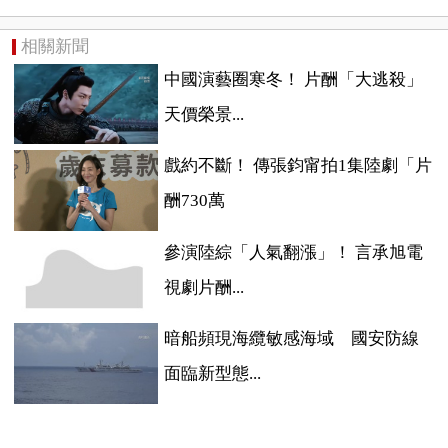
相關新聞
中國演藝圈寒冬！ 片酬「大逃殺」
天價榮景...
戲約不斷！ 傳張鈞甯拍1集陸劇「片
酬730萬
參演陸綜「人氣翻漲」！ 言承旭電
視劇片酬...
暗船頻現海纜敏感海域 國安防線
面臨新型態...