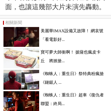
面，也讓這幾部大片未演先轟動。
相關新聞
美麗華IMAX設備又故障！ 網哀號
「看電影好...
寶可夢大師衝啊！ 披薩也瘋皮卡
丘 將掀搶...
《蜘蛛人：重生日》祭特典粉瘋搶
《鏈鋸人 ...
《蜘蛛人：重生日》超車《復仇者
聯盟：終局...