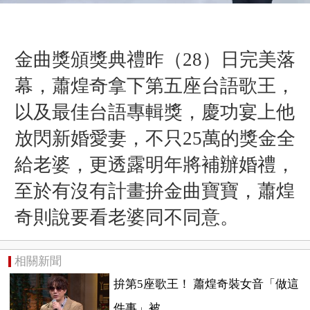
金曲獎頒獎典禮昨（28）日完美落
幕，蕭煌奇拿下第五座台語歌王，
以及最佳台語專輯獎，慶功宴上他
放閃新婚愛妻，不只25萬的獎金全
給老婆，更透露明年將補辦婚禮，
至於有沒有計畫拚金曲寶寶，蕭煌
奇則說要看老婆同不同意。
相關新聞
拚第5座歌王！ 蕭煌奇裝女音「做這
件事」被...