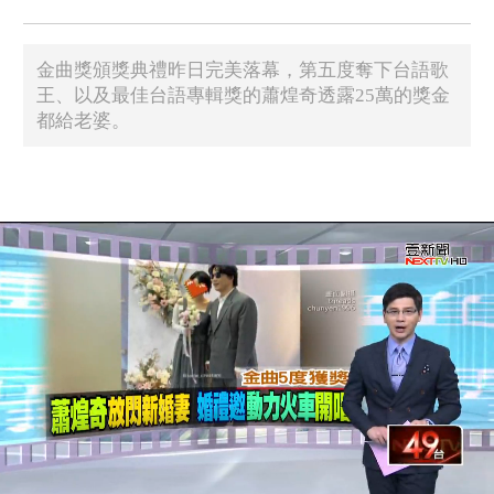
金曲獎頒獎典禮昨日完美落幕，第五度奪下台語歌
王、以及最佳台語專輯獎的蕭煌奇透露25萬的獎金
都給老婆。