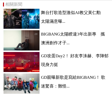
相關新聞
舞台打歌造型激似AI教父黃仁勳
太陽滿意曝...
BIGBANG太陽睽違3年出新專 攜
澳洲創作才子...
GD攻蛋Day2！ 好友李洙赫、李陣郁
現身力挺
GD親曝新歌是寫給BIGBANG！ 歌
迷驚喜：難怪...