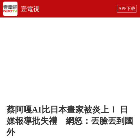
壹電視
APP下載
蔡阿嘎AI比日本畫家被炎上！ 日
媒報導批失禮 網怒：丟臉丟到國
外