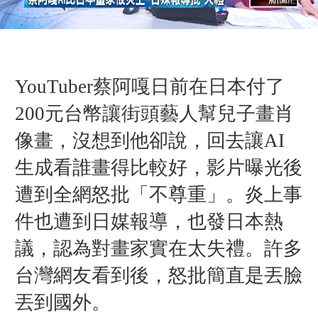
YouTuber蔡阿嘎日前在日本付了
200元台幣讓街頭藝人幫兒子畫肖
像畫，沒想到他卻說，回去讓AI
生成看誰畫得比較好，影片曝光後
遭到全網怒批「不尊重」。炎上事
件也遭到日媒報導，也發日本熱
議，認為
對畫家實在太失禮。
許多
台灣網友看到後，怒批簡直是丟臉
丟到國外。