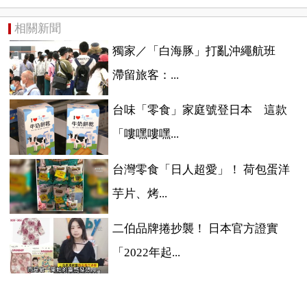
相關新聞
獨家／「白海豚」打亂沖繩航班
滯留旅客：...
台味「零食」家庭號登日本 這款
「嘍嘿嘍嘿...
台灣零食「日人超愛」！ 荷包蛋洋
芋片、烤...
二伯品牌捲抄襲！ 日本官方證實
「2022年起...