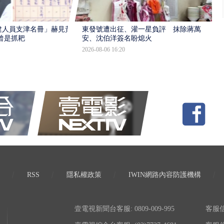
建人員支津名冊」赫見黃
東發號遭出征、灌一星負評 抹除蔣萬
曾是抓耙
安、沈伯洋簽名盼熄火
2026-08-06 16:20
RSS
隱私權政策
IWIN網路內容防護機構
壹電視新聞台客服: 0809-009-995
客服信箱: