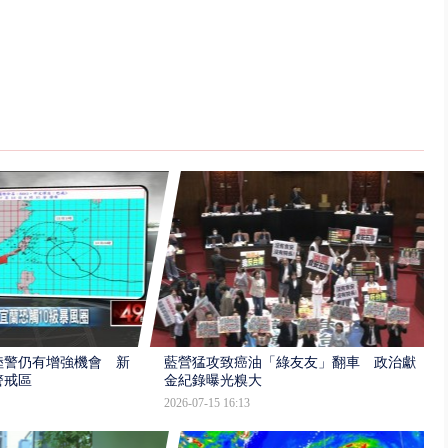
陸警仍有增強機會 新
藍營猛攻致癌油「綠友友」翻車 政治獻
警戒區
金紀錄曝光糗大
2026-07-15 16:13