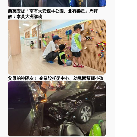
蔣萬安提「南有大安森林公園、北有榮星」周軒
酸：拿黃大洲講稿
父母的神隊友！ 企業設托嬰中心、幼兒園幫顧小孩