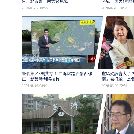
告、北市警：兩大過免職
區域 居民預防
2026-07-17 10:56
2026-07-10 20:36
壹氣象／3颱共存！ 白海豚路徑偏西修
盧媽媽誤會大了？
正 影響時間將拉長
南」被打臉…是
2026-08-06 08:02
2026-08-03 22:51