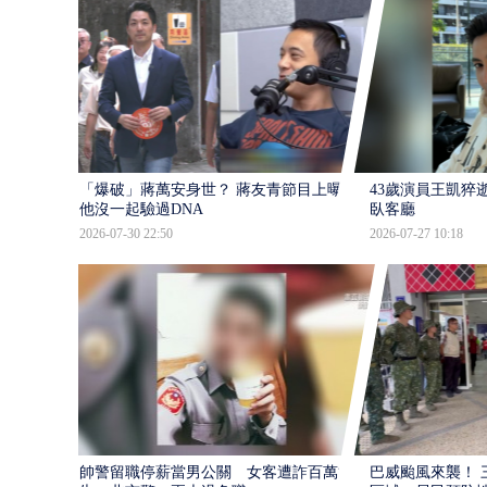
「爆破」蔣萬安身世？ 蔣友青節目上曝：
43歲演員王凱猝
他沒一起驗過DNA
臥客廳
2026-07-30 22:50
2026-07-27 10:18
帥警留職停薪當男公關 女客遭詐百萬提
巴威颱風來襲！ 