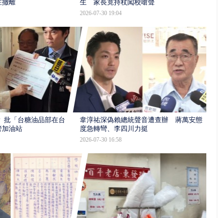
性撤離
生 家長竟持杖闖校嗆聲
2026-07-30 19:04
 批「台糖油品部在台
韋淳祐深偽賴總統聲音遭查辦 蔣萬安態
管加油站
度急轉彎、李四川力挺
2026-07-30 16:58