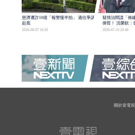
慈濟遭詐10億「報警慢半拍」 過往爭議遭
疑情治間諜「佈
起底
偉哲！ 沈榮欽：
2026-08-07 16:39
2026-07-16 20:48
關於壹電視