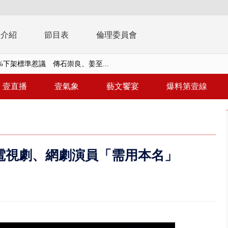
播介紹
節目表
倫理委員會
%下架標準惹議 傳石崇良、姜至...
】慈濟遭詐10.6億未提告 網友...
壹直播
壹氣象
藝文饗宴
爆料第壹線
南有大安森林公園、北有榮星」周...
子撞車拒檢「油門一催」警察狂...
天 海軍近岸防禦演練 賴總統...
電視劇、網劇演員「需用本名」
濟疫苗轟中央 謝金河：顛倒黑白...
.6億未提告 網友炸鍋：財報怎過...
 兆基前董被收押 寄居蟹負責人...
豚颱風龜速前進！ 周末兩天降...