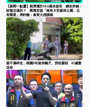
【新聞一點靈】慈濟遭詐10.6億未提告 網友炸鍋：
財報怎過的？ 蔣萬安提「南有大安森林公園、北
有榮星」周軒酸：拿黃大洲講稿
疑不滿碎念…桃園8旬翁持鐵尺、拐杖砸頭 85歲妻
送命