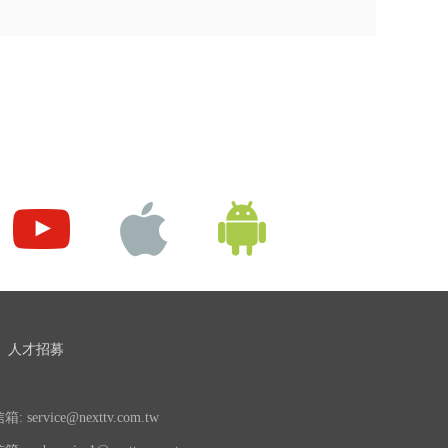
人才招募
 service@nexttv.com.tw