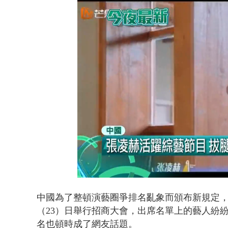
泰國傳嚴重校
Loaded
:
Unmute
69.26%
中國為了整頓演藝圈爭排名亂象而頒布新規定
（23）日舉行招商大會，出席名單上的藝人紛
名也頓時成了網友話題。