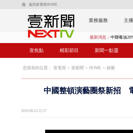
返回壹電視HOME
業務服務
主
中聯毒油20
最新消息：
【新聞一點靈
壹焦點
精彩節目
新聞一點靈
蔣萬安提「
您當前的位置：
壹電視
>
壹新聞
>
HOME
>
娛樂
又毒駕！ 男
漢光演習第4
中國整頓演藝圈祭新招 
蔣萬安為慈
慈濟遭詐10
2026-06-23 22:57
涉侵占7億！
壹氣象／白海