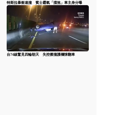
特斯拉暴衝連撞 賓士霸氣「擋煞」車主身分曝
台74線驚見四輪朝天 失控擦撞護欄悚翻車