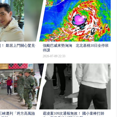
逝！ 鄰居上門關心驚見倒
強颱巴威來勢洶洶 北北基桃10日全停班
停課
2026-07-09 22:33
三峽遭列「坍方高風險」
霸凌案109次通報無效！ 國小童棒打師