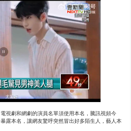
園槍擊！ 14歲槍手開火釀多師...
，電視劇和網劇的演員名單須使用本名，騰訊視頻今
紛暴露本名，讓網友驚呼突然冒出好多陌生人，
藝人本