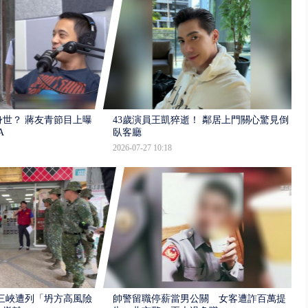
世？ 蔣友青節目上曝：
43歲演員王凱猝逝！ 鄰居上門關心驚見倒
A
臥客廳
2026-07-27 10:18
三峽遭列「坍方高風險」
帥警留職停薪當男公關 女客遭詐百萬提