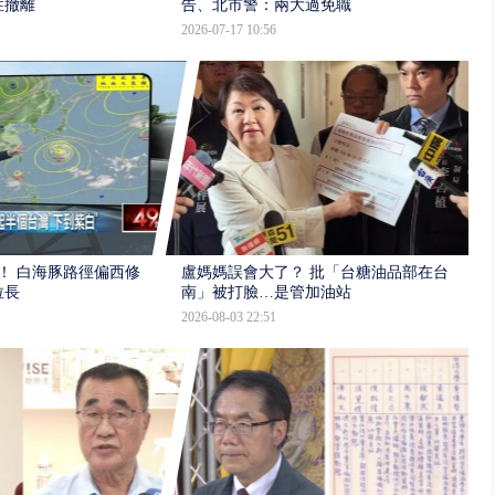
性撤離
告、北市警：兩大過免職
2026-07-17 10:56
！ 白海豚路徑偏西修
盧媽媽誤會大了？ 批「台糖油品部在台
拉長
南」被打臉…是管加油站
2026-08-03 22:51