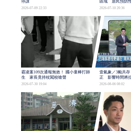
停課
區域 居民預防
2026-07-09 22:33
2026-07-10 20:36
霸凌案109次通報無效！ 國小童棒打師
壹氣象／3颱共存
生 家長竟持杖闖校嗆聲
正 影響時間將
2026-07-30 19:04
2026-08-06 08:02