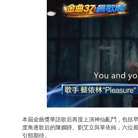
白海豚海警！
Loaded
:
Unmute
37.74%
本屆金曲獎華語歌后再度上演神仙亂鬥，包括
度角逐歌后的陳嫺靜、劉艾立與單依純，六位
引頸期待。