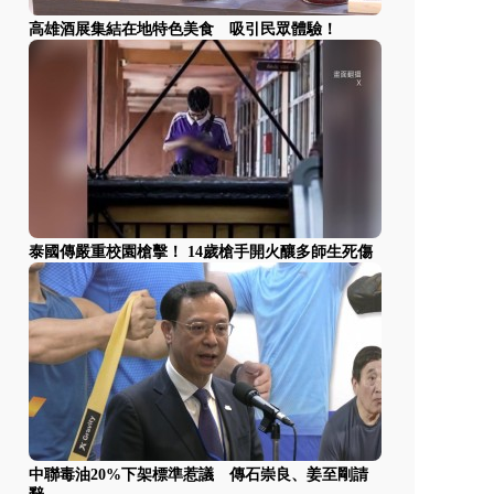
高雄酒展集結在地特色美食 吸引民眾體驗！
泰國傳嚴重校園槍擊！ 14歲槍手開火釀多師生死傷
中聯毒油20%下架標準惹議 傳石崇良、姜至剛請