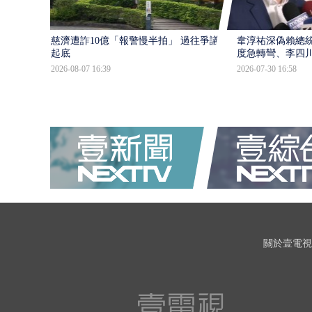
慈濟遭詐10億「報警慢半拍」 過往爭議遭
韋淳祐深偽賴總
起底
度急轉彎、李四
2026-08-07 16:39
2026-07-30 16:58
關於壹電視