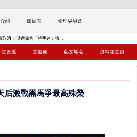
播介紹
節目表
倫理委員會
取消！ 滯留旅客「拚手速」搶...
園槍擊！ 14歲槍手開火釀多師...
壹直播
壹氣象
藝文饗宴
爆料第壹線
%下架標準惹議 傳石崇良、姜至...
年！ 8／8見面會限40粉絲 YG大...
」劇場版超人氣限量特典 粉絲排...
天后激戰黑馬爭最高殊榮
大逆轉！ 證實慈濟買BNT遭詐10...
t天花板崩落「鷹架倒塌」砸傷嬤 客...
10億！ 豪宅藏「9千萬鈔票磚、...
 「一鴨三吃」、「客家攪福」...