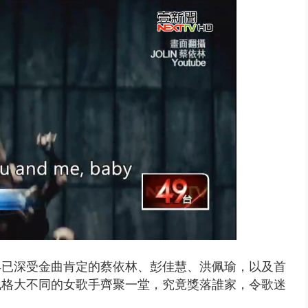
 雨彈將炸台中以北 不排除明...
早已深受金曲肯定的蔡依林、彭佳慧、洪佩瑜，以及首
風格大不同的女歌手齊聚一堂，究竟獎落誰家，令歌迷