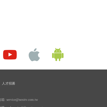
人才招募
 service@nexttv.com.tw