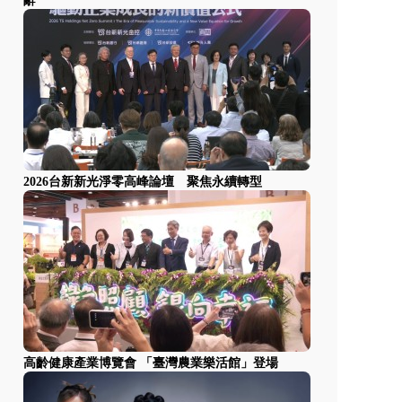
辭
2026台新新光淨零高峰論壇 聚焦永續轉型
高齡健康產業博覽會 「臺灣農業樂活館」登場