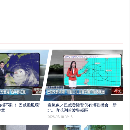
擋不到！ 巴威颱風環流
壹氣象／巴威發陸警仍有增強機會 新
注意
北、宜花列首波警戒區
2026-07-10 08:15