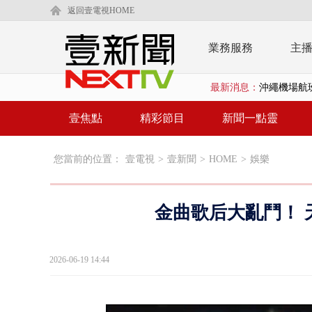
返回壹電視HOME
業務服務
主
沖繩機場航班
最新消息：
泰國傳嚴重校
壹焦點
精彩節目
新聞一點靈
中聯毒油20
BP出道10周
您當前的位置：
壹電視
>
壹新聞
>
HOME
>
娛樂
「吉伊卡哇
金曲歌后大亂鬥！ 
「疫苗採購」
LaLapor
2026-06-19 14:44
名律狠詐慈濟
父親節限定！