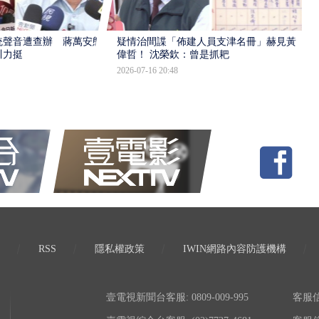
統聲音遭查辦 蔣萬安態
疑情治間諜「佈建人員支津名冊」赫見黃
川力挺
偉哲！ 沈榮欽：曾是抓耙
2026-07-16 20:48
RSS
隱私權政策
IWIN網路內容防護機構
壹電視新聞台客服: 0809-009-995
客服信箱: