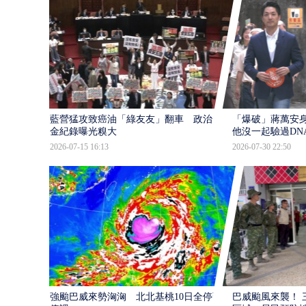
藍營猛攻致癌油「綠友友」翻車 政治獻
「爆破」蔣萬安身
金紀錄曝光糗大
他沒一起驗過DN
2026-07-15 16:13
2026-07-30 22:50
強颱巴威來勢洶洶 北北基桃10日全停班
巴威颱風來襲！ 