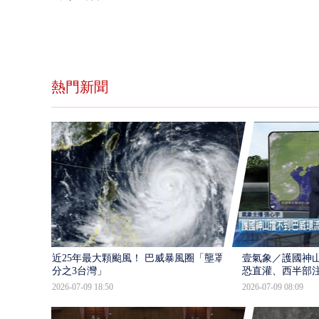
熱門新聞
近25年最大顆颱風！ 巴威暴風圈「壟罩4
壹氣象／護國神山
分之3台灣」
恐直灌、西半部
2026-07-09 18:50
2026-07-09 08:09