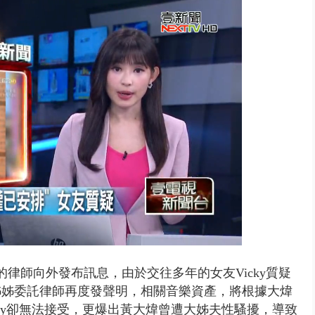
演習第二日 防護關鍵基礎設施
律師向外發布訊息，由於交往多年的女友Vicky質疑
姊姊委託律師再度發聲明，相關音樂資產，將根據大煒
ky卻無法接受，更爆出黃大煒曾遭大姊夫性騷擾，導致