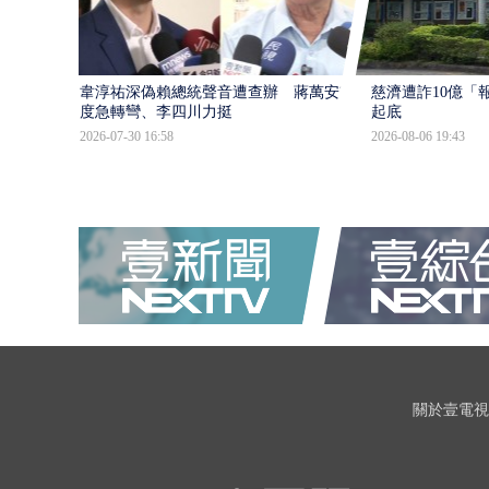
韋淳祐深偽賴總統聲音遭查辦 蔣萬安態
慈濟遭詐10億「
度急轉彎、李四川力挺
起底
2026-07-30 16:58
2026-08-06 19:43
關於壹電視