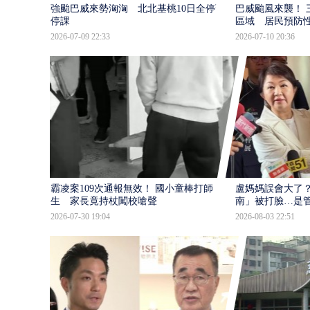
強颱巴威來勢洶洶 北北基桃10日全停班
巴威颱風來襲！ 
停課
區域 居民預防
2026-07-09 22:33
2026-07-10 20:36
霸凌案109次通報無效！ 國小童棒打師
盧媽媽誤會大了？
生 家長竟持杖闖校嗆聲
南」被打臉…是
2026-07-30 19:04
2026-08-03 22:51