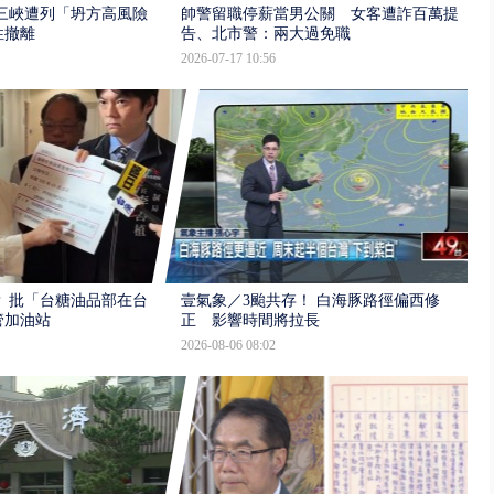
三峽遭列「坍方高風險」
帥警留職停薪當男公關 女客遭詐百萬提
性撤離
告、北市警：兩大過免職
2026-07-17 10:56
 批「台糖油品部在台
壹氣象／3颱共存！ 白海豚路徑偏西修
管加油站
正 影響時間將拉長
2026-08-06 08:02