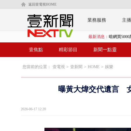
返回壹電視HOME
業務服務
主
最新消息：
暗網買500
中颱白海豚
壹焦點
精彩節目
新聞一點靈
慈濟疫苗案
您當前的位置：
壹電視
>
壹新聞
>
HOME
>
娛樂
壹氣象／白海
早餐店放迷你
曝黃大煒交代遺言 
賴清德「0看
EZ WAY
2026-06-17 12:20
救生員大武崙
狠詐慈濟「1