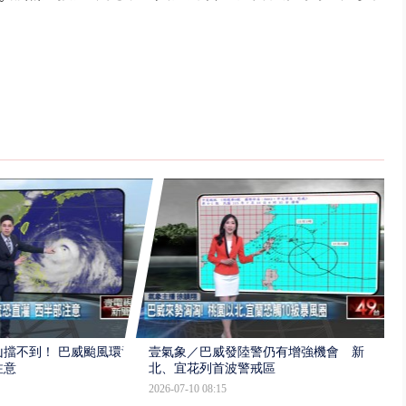
擋不到！ 巴威颱風環流
壹氣象／巴威發陸警仍有增強機會 新
注意
北、宜花列首波警戒區
2026-07-10 08:15