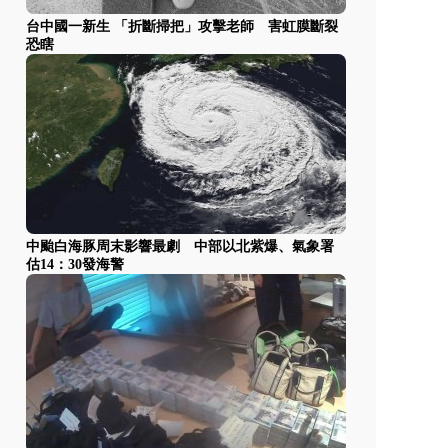
台中國一新生 「折斷掃把」攻擊老師 害虹膜斷裂
恐瞎
中颱白海豚周末影響最劇 中部以北紫爆、氣象署
估14：30發海警