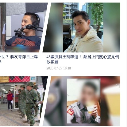
世？ 蔣友青節目上曝：
43歲演員王凱猝逝！ 鄰居上門關心驚見倒
A
臥客廳
2026-07-27 10:18