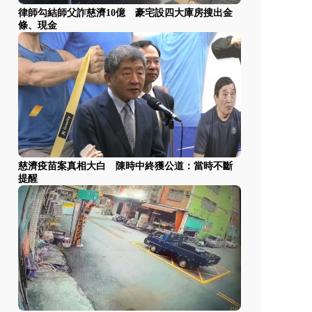
律師勾結師父詐慈濟10億 豪宅設四大庫房搜出金
條、現金
慈濟疫苗案真相大白 陳時中終獲公道：當時不斷
提醒