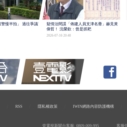
報警慢半拍」 過往爭議遭
疑情治間諜「佈建人員支津名冊」赫見黃
偉哲！ 沈榮欽：曾是抓耙
2026-07-16 20:48
RSS
隱私權政策
IWIN網路內容防護機構
壹電視新聞台客服: 0809-009-995
客服信箱: