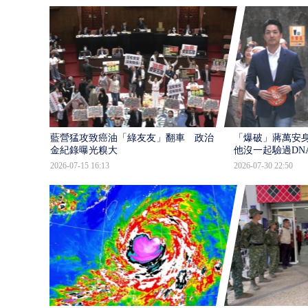
藍營猛攻致癌油「綠友友」翻車 政治獻
「爆破」蔣萬安身
金紀錄曝光糗大
他沒一起驗過DN
2026-07-15 16:13
2026-07-30 22:50