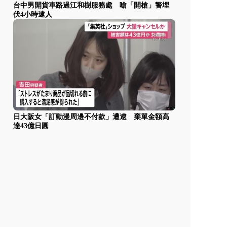
台中男開貨車路過江和樹服務處 嗆「開槍」警埋
伏4小時逮人
日大阪女「訂動漫周邊不付款」遭逮 棄單金額高
達43億日圓