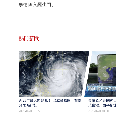
事情陷入羅生門。
熱門新聞
近25年最大顆颱風！ 巴威暴風圈「壟罩4
壹氣象／護國神山
分之3台灣」
恐直灌、西半部
2026-07-09 18:50
2026-07-09 08:09