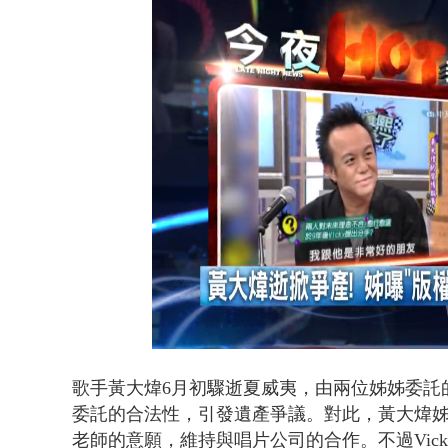
漢光42號
Loaded
:
Unmute
37.74%
歌手黃大煒6月初驟逝夏威夷，由兩位姊姊委託的
委託的合法性，引發遺產爭議。對此，黃大煒
老師的意願，維持與唱片公司的合作。不過Vic