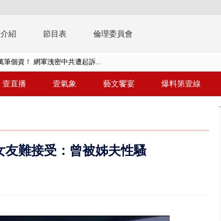
播介紹
節目表
倫理委員會
0萬筆個資！ 網軍洩密中共遭起訴...
周末影響最劇 中部以北紫爆、氣...
壹直播
壹氣象
藝文饗宴
爆料第壹線
真相大白 陳時中終獲公道：當時...
豚進逼！ 外圍雲系影響 北部...
拒馬「只有始源可以停」 他真...
女友難接受：曾被姊夫性騷
稿」嗆爆盧秀燕 2028總統戰提...
個資爭議 連戰媳婦轟財政部不負責任
戲水失蹤！ 搜救艇翻覆4警消落...
0.8億」 名律師聯手掮客騙買「B...