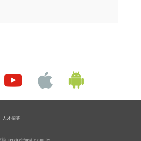
人才招募
 service@nexttv.com.tw